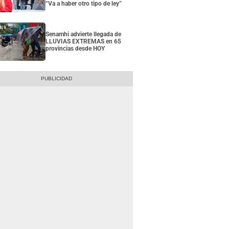
“Va a haber otro tipo de ley”
Senamhi advierte llegada de
LLUVIAS EXTREMAS en 65
provincias desde HOY