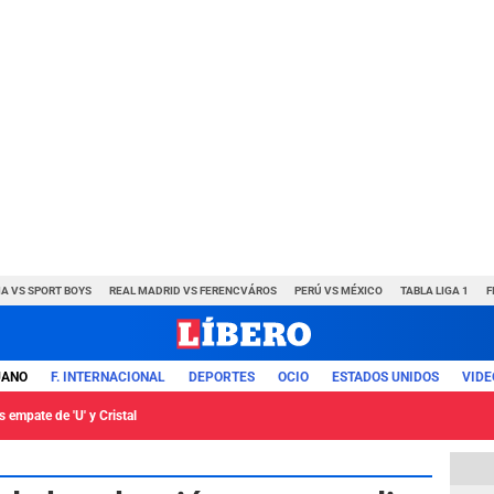
A VS SPORT BOYS
REAL MADRID VS FERENCVÁROS
PERÚ VS MÉXICO
TABLA LIGA 1
F
UANO
F. INTERNACIONAL
DEPORTES
OCIO
ESTADOS UNIDOS
VIDE
 empate de 'U' y Cristal