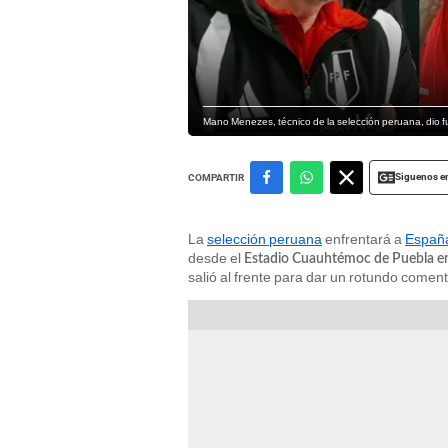
Mano Menezes, técnico de la selección peruana, dio 
Siguenos e
COMPARTIR
La
selección peruana
enfrentará a
Españ
desde el
Estadio Cuauhtémoc de Puebla e
salió al frente para dar un rotundo comen