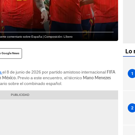
fuerte comentario sobre España | Composición: Líbero
Lo 
n Google News
a
el 8 de junio de 2026 por partido amistoso internacional
FIFA
1
Previo a este encuentro, el técnico
n México.
Mano Menezes
tario sobre el combinado español.
2