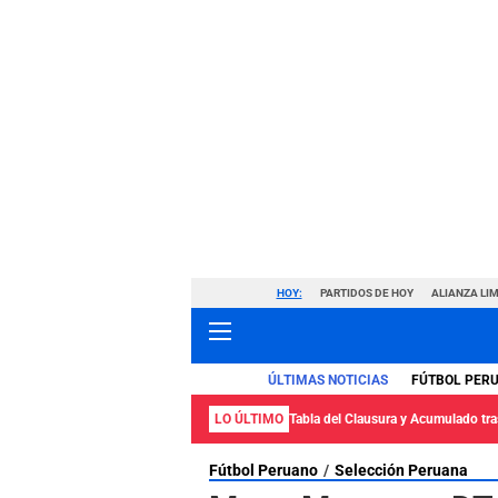
HOY:
PARTIDOS DE HOY
ALIANZA LIM
ÚLTIMAS NOTICIAS
FÚTBOL PER
LO ÚLTIMO
Tabla del Clausura y Acumulado tras
Fútbol Peruano
Selección Peruana