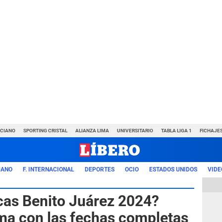
NCIANO
SPORTING CRISTAL
ALIANZA LIMA
UNIVERSITARIO
TABLA LIGA 1
FICHAJE
UANO
F. INTERNACIONAL
DEPORTES
OCIO
ESTADOS UNIDOS
VIDE
as Benito Juárez 2024?
ma con las fechas completas