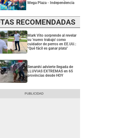
Mega Plaza - Independencia
TAS RECOMENDADAS
Mark Vito sorprende al revelar
su 'nuevo trabajo' como
cuidador de perros en EE.UU.:
"Qué fácil es ganar plata"
Senamhi advierte llegada de
LLUVIAS EXTREMAS en 65
provincias desde HOY