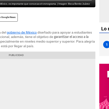
n México, es importante que conozcas el cronograma. | Imagen: Beca Benito Juárez
n Google News
Lo 
 del
gobierno de México
diseñado para apoyar a estudiantes
cional, además, tiene el objetivo de
garantizar el acceso a la
specialmente en niveles medio superior y superior. Para alegría
1
está por llegar al país.