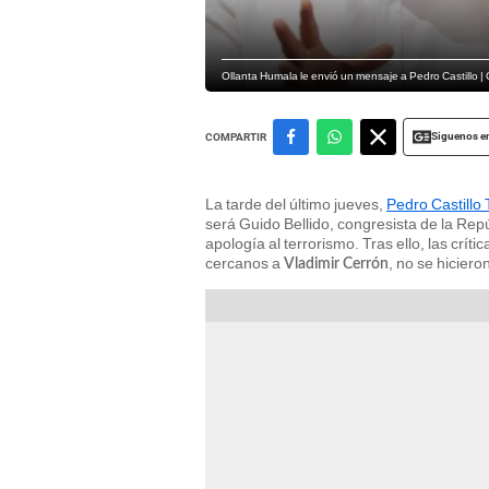
Ollanta Humala le envió un mensaje a Pedro Castillo 
Siguenos e
COMPARTIR
La tarde del último jueves,
Pedro Castillo
será Guido Bellido, congresista de la Re
apología al terrorismo. Tras ello, las crí
cercanos a
, no se hiciero
Vladimir Cerrón