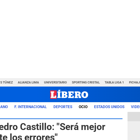
VS TÚNEZ
ALIANZA LIMA
UNIVERSITARIO
SPORTING CRISTAL
TABLA LIGA 1
FICHAJ
UANO
F. INTERNACIONAL
DEPORTES
OCIO
ESTADOS UNIDOS
VIDE
dro Castillo: "Será mejor
e los errores"