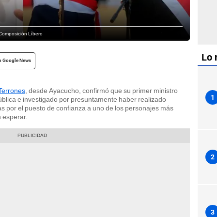
| Composición Líbero
Lo 
n Google News
 Terrones
, desde Ayacucho, confirmó que su primer ministro
1
pública e investigado por presuntamente haber realizado
ticas por el puesto de confianza a uno de los personajes más
n esperar.
2
3