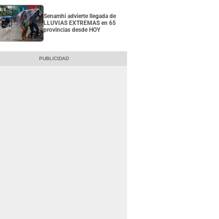
Senamhi advierte llegada de
LLUVIAS EXTREMAS en 65
provincias desde HOY