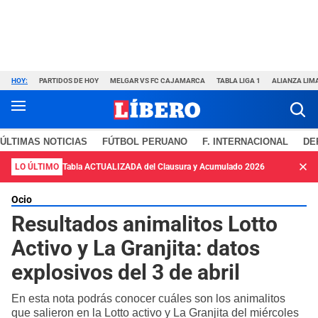
HOY:
PARTIDOS DE HOY
MELGAR VS FC CAJAMARCA
TABLA LIGA 1
ALIANZA LIM
ÚLTIMAS NOTICIAS
FÚTBOL PERUANO
F. INTERNACIONAL
DE
LO ÚLTIMO
Tabla ACTUALIZADA del Clausura y Acumulado 2026
Ocio
Resultados animalitos Lotto
Activo y La Granjita: datos
explosivos del 3 de abril
En esta nota podrás conocer cuáles son los animalitos
que salieron en la Lotto activo y La Granjita del miércoles