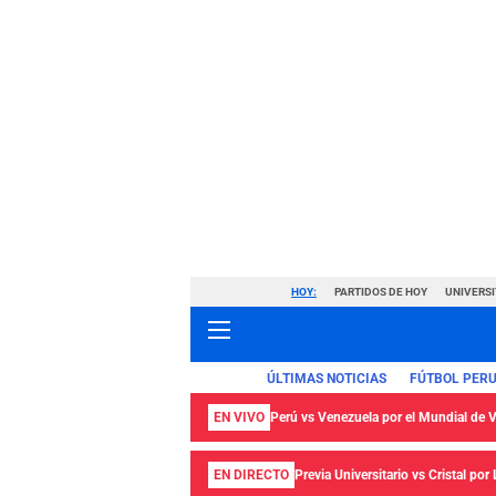
HOY:
PARTIDOS DE HOY
UNIVERSI
ÚLTIMAS NOTICIAS
FÚTBOL PER
EN VIVO
Perú vs Venezuela por el Mundial de
EN DIRECTO
Previa Universitario vs Cristal por 