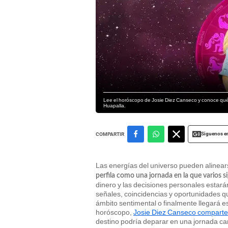
Lee el horóscopo de Josie Diez Canseco y conoce qué t
Huapalla.
Siguenos e
COMPARTIR
Las energías del universo pueden alinea
perfila como una jornada en la que varios si
dinero y las decisiones personales estará
señales, coincidencias y oportunidades q
ámbito sentimental o finalmente llegará 
horóscopo,
Josie Diez Canseco comparte 
destino podría deparar en una jornada ca