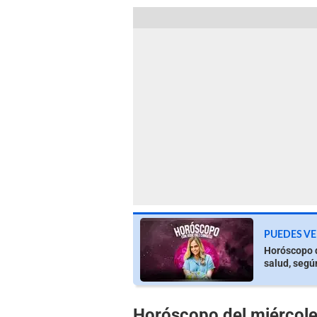
PUEDES VE
Horóscopo d
salud, segú
Horóscopo del miércole