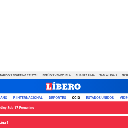
TARIO VS SPORTING CRISTAL
PERÚ VS VENEZUELA
ALIANZA LIMA
TABLA LIGA 1
FIC
UANO
F. INTERNACIONAL
DEPORTES
OCIO
ESTADOS UNIDOS
VIDE
 Vóley Sub 17 Femenino
Liga 1