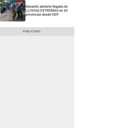
Senamhi advierte llegada de
LLUVIAS EXTREMAS en 65
provincias desde HOY