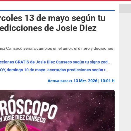
coles 13 de mayo según tu
redicciones de Josie Diez
Diez Canseco
señala cambios en el amor, el dinero y decisiones
Horóscopo del lunes 11 de mayo: predicciones GRATIS de Josie Diez Canseco según tu signo zodiacal
Horóscopo de Josie Diez Canseco de HOY, domingo 10 de mayo: acertadas predicciones según tu signo zodiacal
Actualizado el 13 May. 2026 | 10:01 H