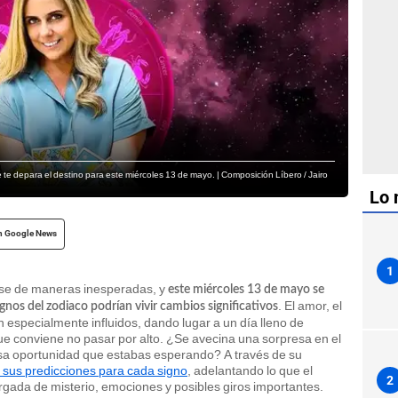
e depara el destino para este miércoles 13 de mayo. | Composición Líbero / Jairo
Lo 
n Google News
1
rse de maneras inesperadas, y
este miércoles 13 de mayo se
. El amor, el
gnos del zodiaco podrían vivir cambios significativos
n especialmente influidos, dando lugar a un día lleno de
ue conviene no pasar por alto. ¿Se avecina una sorpresa en el
esa oportunidad que estabas esperando? A través de su
sus predicciones para cada signo
, adelantando lo que el
2
rgada de misterio, emociones y posibles giros importantes.