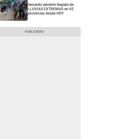
Senamhi advierte llegada de
LLUVIAS EXTREMAS en 65
provincias desde HOY