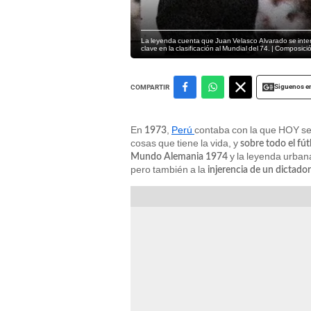
La leyenda cuenta que Juan Velasco Alvarado se inter
clave en la clasificación al Mundial del 74. | Composici
Siguenos e
COMPARTIR
En
,
Perú
contaba con la que HOY s
1973
cosas que tiene la vida, y
sobre todo el fút
y la leyenda urbana
Mundo Alemania 1974
pero también a la
injerencia de un dictado