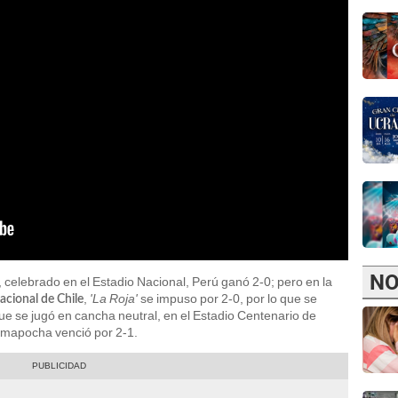
NO
, celebrado en el Estadio Nacional, Perú ganó 2-0; pero en la
,
'La Roja'
se impuso por 2-0, por lo que se
acional de Chile
e se jugó en cancha neutral, en el Estadio Centenario de
 mapocha venció por 2-1.