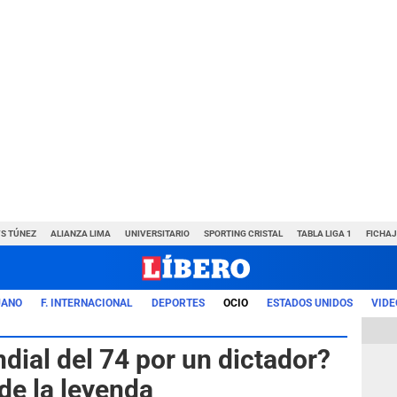
VS TÚNEZ
ALIANZA LIMA
UNIVERSITARIO
SPORTING CRISTAL
TABLA LIGA 1
FICHAJ
UANO
F. INTERNACIONAL
DEPORTES
OCIO
ESTADOS UNIDOS
VIDE
dial del 74 por un dictador?
de la leyenda