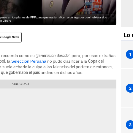
puso en los planes de FPF para que nacionalicen a un jugador que hubiera sido
ón Libero
Lo 
n Google News
1
e recuerda como su
, pero, por esas extrañas
'generación dorada'
, la
Selección Peruana
no pudo clasificar a la
bol
Copa del
 suele echarle la culpa a las
,
falencias del portero de entonces
andino en dichos años.
r que gobernaba el país
2
3