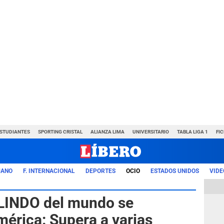
ESTUDIANTES
SPORTING CRISTAL
ALIANZA LIMA
UNIVERSITARIO
TABLA LIGA 1
FI
UANO
F. INTERNACIONAL
DEPORTES
OCIO
ESTADOS UNIDOS
VIDE
 LINDO del mundo se
érica: Supera a varias