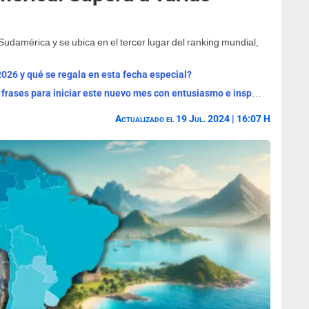
Sudamérica y se ubica en el tercer lugar del ranking mundial,
2026 y qué se regala en esta fecha especial?
¡Bienvenido, agosto 2026! Las mejores frases para iniciar este nuevo mes con entusiasmo e inspiración
Actualizado el 19 Jul. 2024 | 16:07 H