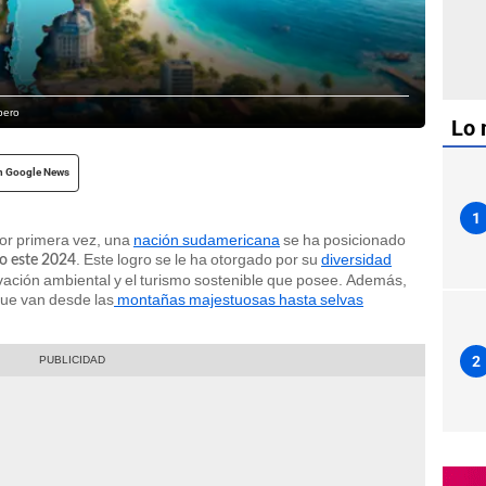
bero
Lo 
n Google News
1
or primera vez, una
nación sudamericana
se ha posicionado
. Este logro se le ha otorgado por su
diversidad
do este 2024
vación ambiental y el turismo sostenible que posee. Además,
que van desde las
montañas majestuosas hasta selvas
2