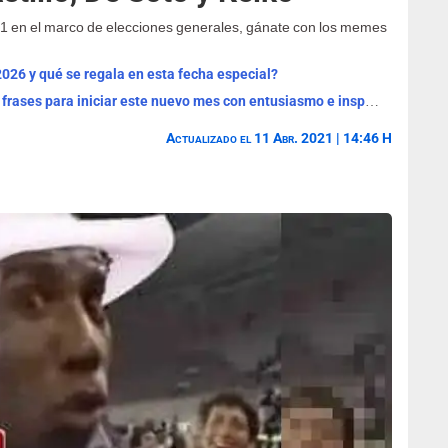
021 en el marco de elecciones generales, gánate con los memes
2026 y qué se regala en esta fecha especial?
¡Bienvenido, agosto 2026! Las mejores frases para iniciar este nuevo mes con entusiasmo e inspiración
Actualizado el 11 Abr. 2021 | 14:46 H