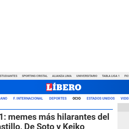
ESTUDIANTES
SPORTING CRISTAL
ALIANZA LIMA
UNIVERSITARIO
TABLA LIGA 1
FI
UANO
F. INTERNACIONAL
DEPORTES
OCIO
ESTADOS UNIDOS
VIDE
21: memes más hilarantes del
stillo, De Soto y Keiko