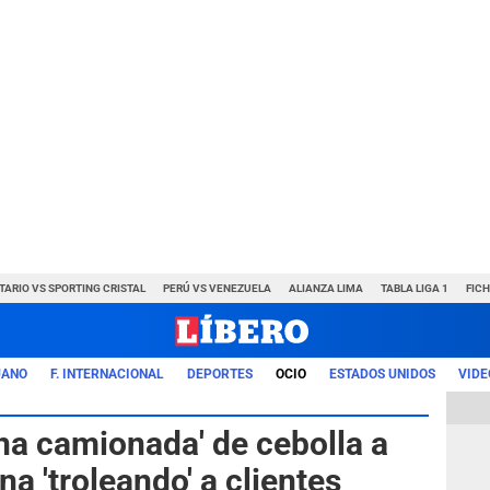
TARIO VS SPORTING CRISTAL
PERÚ VS VENEZUELA
ALIANZA LIMA
TABLA LIGA 1
FIC
UANO
F. INTERNACIONAL
DEPORTES
OCIO
ESTADOS UNIDOS
VIDE
na camionada' de cebolla a
na 'troleando' a clientes