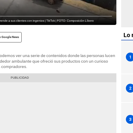
rende a sus clientes con ingenios | TikTok | FOTO: Composición Líbero
Lo 
n Google News
podemos ver una serie de contenidos donde las personas lucen
1
ndedor ambulante que ofreció sus productos con un curioso
s compradores.
2
3