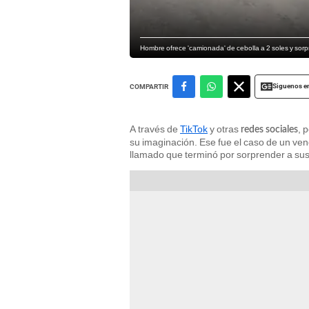
Hombre ofrece 'camionada' de cebolla a 2 soles y sorp
Siguenos e
COMPARTIR
A través de
TikTok
y otras
, 
redes sociales
su imaginación. Ese fue el caso de un ve
llamado que terminó por sorprender a su