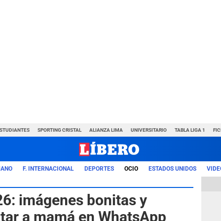
ESTUDIANTES
SPORTING CRISTAL
ALIANZA LIMA
UNIVERSITARIO
TABLA LIGA 1
FI
UANO
F. INTERNACIONAL
DEPORTES
OCIO
ESTADOS UNIDOS
VIDE
26: imágenes bonitas y
icitar a mamá en WhatsApp