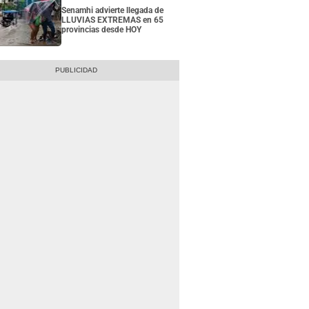
Senamhi advierte llegada de
LLUVIAS EXTREMAS en 65
provincias desde HOY