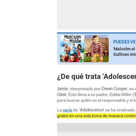
PUEDES VE
'Malcolm el 
Sullivan in
¿De qué trata 'Adolesce
, interpretado por
, es
Jamie
Owen Cooper
. Esto lleva a su padre, Eddie Miller (
clase
para buscar quién es el responsable y si 
La
serie
de '
' se ha viralizad
Adolescence
grabó en una sola toma de manera conti