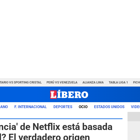
TARIO VS SPORTING CRISTAL
PERÚ VS VENEZUELA
ALIANZA LIMA
TABLA LIGA 1
FIC
UANO
F. INTERNACIONAL
DEPORTES
OCIO
ESTADOS UNIDOS
VIDE
ncia' de Netflix está basada
al? El verdadero origen