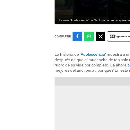
La serie 'Adolescencia' de Netflix tiene cuatro episodio e
Siguenos e
COMPARTIR
La historia de '
Adolescencia
' muestra a u
después de que el muchacho de tan solo t
rubro de su vida por completo. La ahora
p
mejores del año, pero ¿por qué? En esta 