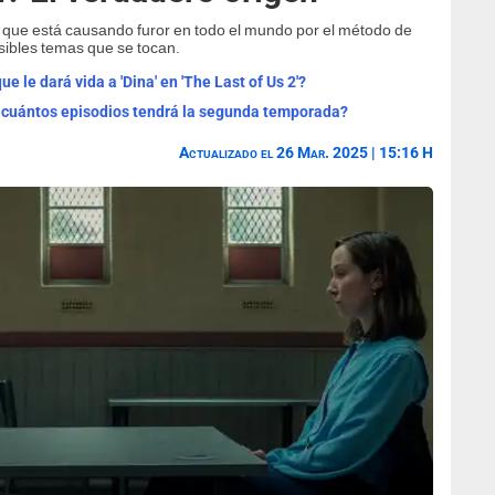
ix que está causando furor en todo el mundo por el método de
sibles temas que se tocan.
 le dará vida a 'Dina' en 'The Last of Us 2'?
 y cuántos episodios tendrá la segunda temporada?
Actualizado el 26 Mar. 2025 | 15:16 H