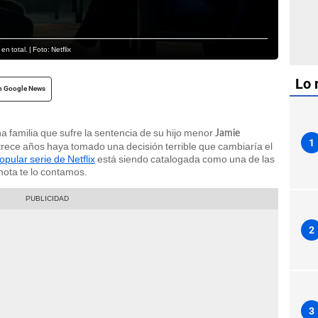
n total. | Foto: Netflix
Lo 
n Google News
na familia que sufre la sentencia de su hijo menor
Jamie
1
rece años haya tomado una decisión terrible que cambiaría el
opular serie de Netflix
está siendo catalogada como una de las
nota te lo contamos.
2
3