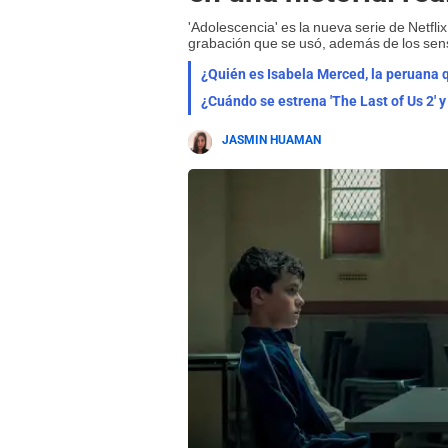
'Adolescencia' es la nueva serie de Netfl
grabación que se usó, además de los sen
¿Quién es Isabela Merced, la peruana que
¿Cuándo se estrena 'The Last of Us 2'
JASMIN HUAMAN