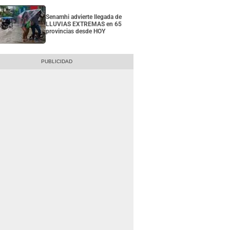
Senamhi advierte llegada de
LLUVIAS EXTREMAS en 65
provincias desde HOY