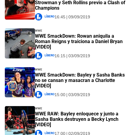
Strowman y Seth Rollins previo a Clash of
Champions
Líbero
16:45 | 09/09/2019
WWE
WWE SmackDown: Rowan aniquila a
Roman Reigns y traiciona a Daniel Bryan
[VIDEO]
Líbero
16:15 | 03/09/2019
WWE
WWE SmackDown: Bayley y Sasha Banks
no se cansan y masacran a Charlotte
[VIDEO]
Líbero
15:00 | 03/09/2019
WWE
WWE RAW: Bayley enloquece y junto a
Sasha Banks destruyen a Becky Lynch
[VIDEO]
Líbero
17:00 | 02/09/2019