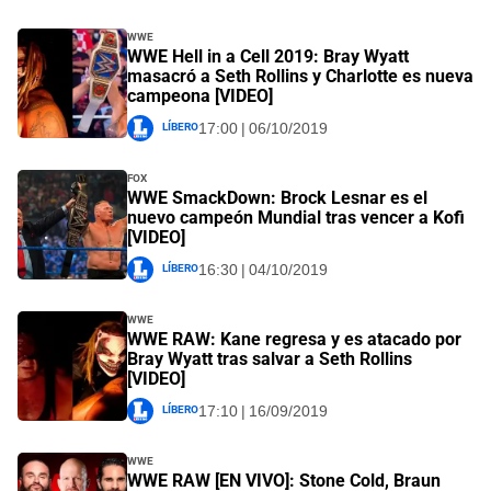
WWE
WWE Hell in a Cell 2019: Bray Wyatt
masacró a Seth Rollins y Charlotte es nueva
campeona [VIDEO]
Líbero
17:00 | 06/10/2019
Fox
WWE SmackDown: Brock Lesnar es el
nuevo campeón Mundial tras vencer a Kofi
[VIDEO]
Líbero
16:30 | 04/10/2019
WWE
WWE RAW: Kane regresa y es atacado por
Bray Wyatt tras salvar a Seth Rollins
[VIDEO]
Líbero
17:10 | 16/09/2019
WWE
WWE RAW [EN VIVO]: Stone Cold, Braun