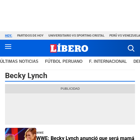
HOY:
PARTIDOS DE HOY
UNIVERSITARIO VS SPORTING CRISTAL
PERÚ VS VENEZUEL
ÚLTIMAS NOTICIAS
FÚTBOL PERUANO
F. INTERNACIONAL
DE
Becky Lynch
WWE
WWE: Becky Lynch anunció que será mamá