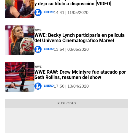
y dejó su título a disposición [VIDEO]
Líbero
14:41 | 11/05/2020
WWE
WWE: Becky Lynch participaría en película
del Universo Cinematográfico Marvel
Líbero
13:54 | 03/05/2020
WWE
WWE RAW: Drew McIntyre fue atacado por
Seth Rollins, resumen del show
Líbero
17:50 | 13/04/2020