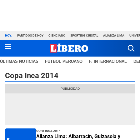
HOY:
PARTIDOS DE HOY
CIENCIANO
SPORTING CRISTAL
ALIANZA LIMA
UNIVER
ÚLTIMAS NOTICIAS
FÚTBOL PERUANO
F. INTERNACIONAL
DE
Copa Inca 2014
Copa Inca 2014
Alianza Lima: Albarracín, Guizasola y