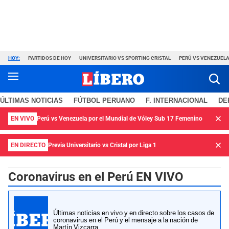
HOY:
PARTIDOS DE HOY
UNIVERSITARIO VS SPORTING CRISTAL
PERÚ VS VENEZUEL
ÚLTIMAS NOTICIAS
FÚTBOL PERUANO
F. INTERNACIONAL
DE
EN VIVO
Perú vs Venezuela por el Mundial de Vóley Sub 17 Femenino
EN DIRECTO
Previa Universitario vs Cristal por Liga 1
Coronavirus en el Perú EN VIVO
Últimas noticias en vivo y en directo sobre los casos de
coronavirus en el Perú y el mensaje a la nación de
Martín Vizcarra.