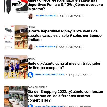
Ripley ofrece 'descuentazo' en zapatillas
deportivas Puma a S/129: ¿Cómo acceder a
la promo?
Jasmin Huaman
20:56 | 03/07/2023
Ripley
¡Oferta imperdible! Ripley lanza venta de
zapatos casuales a solo 9 soles por tiempo
limitado
Jasmin Huaman
16:33 | 03/07/2023
Ripley
Ripley: ¿Cuánto gana al mes un trabajador
de tiempo completo?
Redacción Líbero Ocio
07:17 | 06/11/2022
Saga Falabella
Día del Shopping 2022: ¿Cuándo comienzan
las ofertas en los diferentes centros
comerciales?
Redacción Líbero Ocio