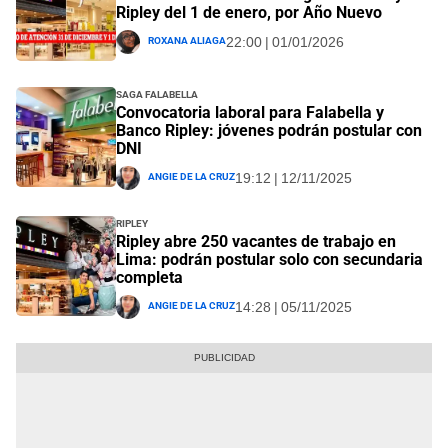
Ripley del 1 de enero, por Año Nuevo
Roxana Aliaga
22:00 | 01/01/2026
Saga Falabella
Convocatoria laboral para Falabella y
Banco Ripley: jóvenes podrán postular con
DNI
Angie De La Cruz
19:12 | 12/11/2025
Ripley
Ripley abre 250 vacantes de trabajo en
Lima: podrán postular solo con secundaria
completa
Angie De La Cruz
14:28 | 05/11/2025