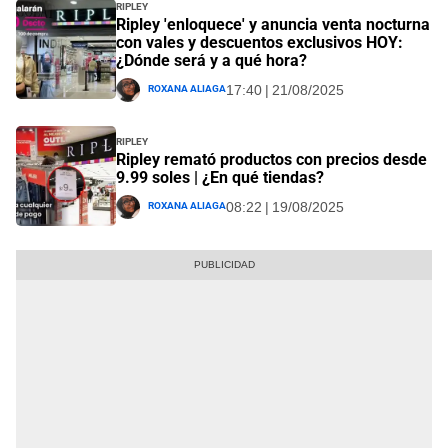
Ripley
Ripley 'enloquece' y anuncia venta nocturna
con vales y descuentos exclusivos HOY:
¿Dónde será y a qué hora?
Roxana Aliaga
17:40 | 21/08/2025
Ripley
Ripley remató productos con precios desde
9.99 soles | ¿En qué tiendas?
Roxana Aliaga
08:22 | 19/08/2025