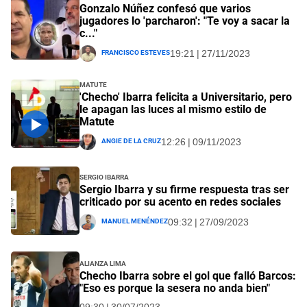
Gonzalo Núñez confesó que varios
jugadores lo 'parcharon': "Te voy a sacar la
c..."
Francisco Esteves
19:21 | 27/11/2023
Matute
'Checho' Ibarra felicita a Universitario, pero
le apagan las luces al mismo estilo de
Matute
Angie De La Cruz
12:26 | 09/11/2023
Sergio Ibarra
Sergio Ibarra y su firme respuesta tras ser
criticado por su acento en redes sociales
Manuel Menéndez
09:32 | 27/09/2023
Alianza Lima
Checho Ibarra sobre el gol que falló Barcos:
"Eso es porque la sesera no anda bien"