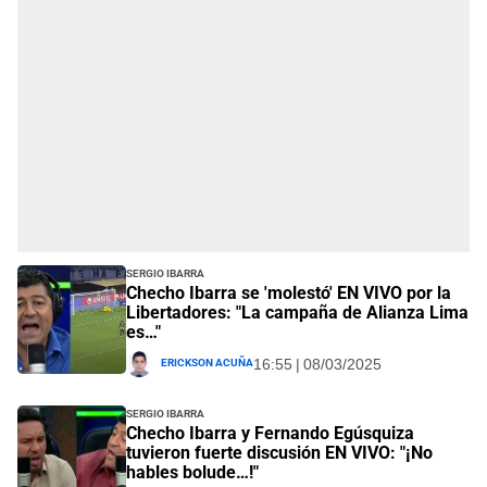
Sergio Ibarra
Checho Ibarra se 'molestó' EN VIVO por la
Libertadores: "La campaña de Alianza Lima
es…"
Erickson Acuña
16:55 | 08/03/2025
Sergio Ibarra
Checho Ibarra y Fernando Egúsquiza
tuvieron fuerte discusión EN VIVO: "¡No
hables bolude…!"