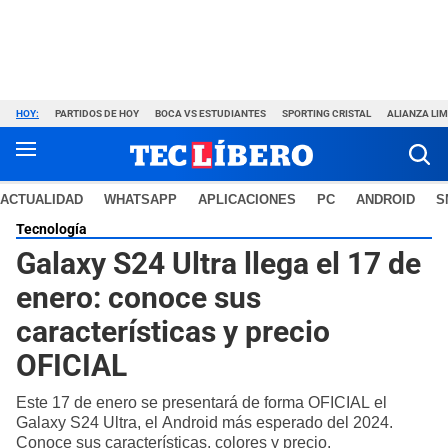
HOY:
PARTIDOS DE HOY
BOCA VS ESTUDIANTES
SPORTING CRISTAL
ALIANZA LI
ACTUALIDAD
WHATSAPP
APLICACIONES
PC
ANDROID
S
Tecnología
Galaxy S24 Ultra llega el 17 de
enero: conoce sus
características y precio
OFICIAL
Este 17 de enero se presentará de forma OFICIAL el
Galaxy S24 Ultra, el Android más esperado del 2024.
Conoce sus características, colores y precio.