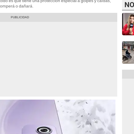
e todo es que tiene una protección especial a golpes y caídas,
NO
 romperá o dañará.