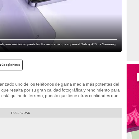
 el gama media con pantalla ultra resistente que supera el Galaxy A55 de Samsung.
n Google News
lanzado uno de los teléfonos de gama media más potentes del
ue resalta por su gran calidad fotográfica y rendimiento para
 está quitando terreno, puesto que tiene otras cualidades que