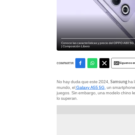
Conoce las características y precio del OPPO A80 5G,
| Composición Libero
Siguenos e
COMPARTIR
No hay duda que este 2024,
ha 
Samsung
mundo, el
Galaxy A55 5G,
un smartphone q
juegos. Sin embargo, una modelo chino le
lo superan.