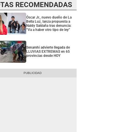
TAS RECOMENDADAS
Óscar Jr., nuevo dueño de La
Bella Luz, lanza propuesta a
Naldy Saldaña tras denuncia:
“Va a haber otro tipo de ley”
Senamhi advierte llegada de
LLUVIAS EXTREMAS en 65
provincias desde HOY