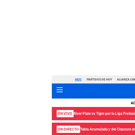
HOY:
PARTIDOS DE HOY
ALIANZA LIM
A
EN VIVO
River Plate vs Tigre por la Liga Profes
EN DIRECTO
Tabla Acumulada y del Clausura en 