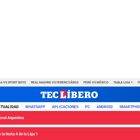
A VS SPORT BOYS
REAL MADRID VS FERENCVÁROS
PERÚ VS MÉXICO
TABLA LIGA 1
F
CTUALIDAD
WHATSAPP
APLICACIONES
PC
ANDROID
SMARTPHO
ional Argentina
la fecha 4 de la Liga 1