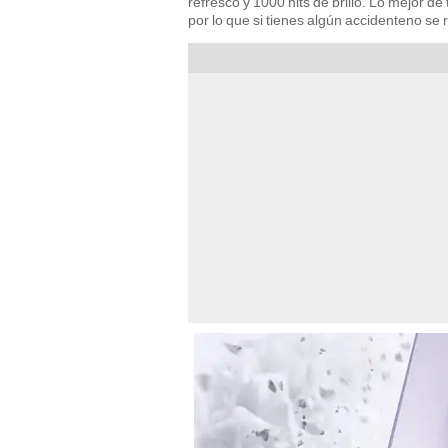
refresco y 1000 nits de brillo. Lo mejor d
por lo que si tienes algún accidenteno se