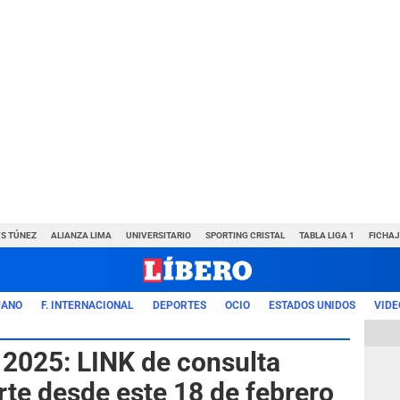
VS TÚNEZ
ALIANZA LIMA
UNIVERSITARIO
SPORTING CRISTAL
TABLA LIGA 1
FICHAJ
UANO
F. INTERNACIONAL
DEPORTES
OCIO
ESTADOS UNIDOS
VIDE
2025: LINK de consulta
irte desde este 18 de febrero