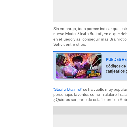
Sin embargo, todo parece indicar que es
nuevo
en el que de
Modo 'Steal a Brairot',
en el juego y así conseguir más Brainrot 
Sahur, entre otros.
PUEDES VE
Códigos de 
canjearlos 
'Steal a Brainrot'
se ha vuelto muy popular
personajes favoritos como Tralalero Trala
¿Quieres ser parte de esta 'fiebre' en Ro