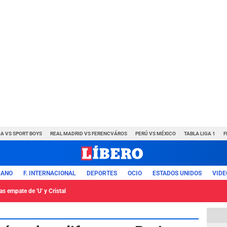
A VS SPORT BOYS
REAL MADRID VS FERENCVÁROS
PERÚ VS MÉXICO
TABLA LIGA 1
F
UANO
F. INTERNACIONAL
DEPORTES
OCIO
ESTADOS UNIDOS
VIDE
s empate de 'U' y Cristal