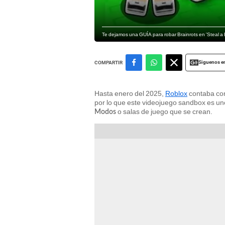
Te dejamos una GUÍA para robar Brainrots en 'Steal a B
Siguenos e
COMPARTIR
Hasta enero del 2025,
Roblox
contaba con
por lo que este videojuego sandbox es un
o salas de juego que se crean.
Modos