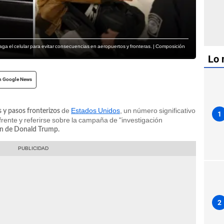
ga el celular para evitar consecuencias en aeropuertos y fronteras. | Composición
Lo 
n Google News
de
Estados Unidos
, un número significativo
 y pasos fronterizos
1
l frente y referirse sobre la campaña de "investigación
ón de Donald Trump.
2