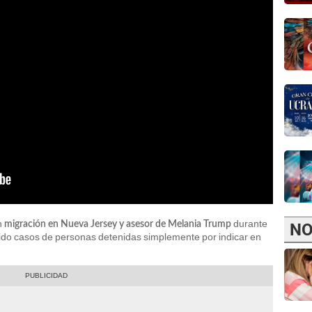
n
durante
migración en Nueva Jersey y asesor de Melania Trump
NO
ido casos de personas detenidas simplemente por indicar en