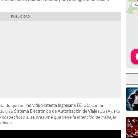
cha de que un
con un
individuo intenta ingresar a EE. UU.
ado o su
(ESTA). Por
Sistema Electrónico de Autorización de Viaje
o sospechoso si se presume que tiene la intención de trabajar
ativas.