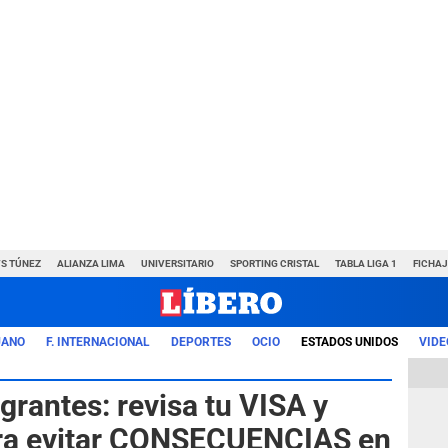
VS TÚNEZ
ALIANZA LIMA
UNIVERSITARIO
SPORTING CRISTAL
TABLA LIGA 1
FICHAJ
UANO
F. INTERNACIONAL
DEPORTES
OCIO
ESTADOS UNIDOS
VIDE
antes: revisa tu VISA y
para evitar CONSECUENCIAS en