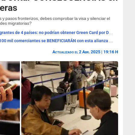
teras
y pasos fronterizos, debes comprobar la visa y silenciar el
ades migratorias?
Donald Trump sigue ATACANDO a inmigrantes de 4 países: no podrían obtener Green Card por DURA RAZÓN
BUENAS NOTICIAS en EE. UU.: más de 100 mil comerciantes se BENEFICIARÁN con esta alianza entre Walmart y JPMorgan
Actualizado el 2 Abr. 2025 | 19:16 H