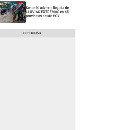
Senamhi advierte llegada de
LLUVIAS EXTREMAS en 65
provincias desde HOY