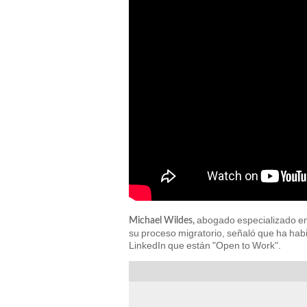
abogado especializado e
Michael Wildes,
su proceso migratorio, señaló que ha hab
LinkedIn que están "Open to Work".