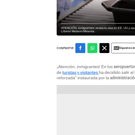
ATENCIÓN, inmigrantes: revisa tu visa en EE. UU.y apa
Líbero/ Melanni Miranda.
Siguenos e
COMPARTIR
¡Atención, inmigrantes! En los
aeropuertos
de
turistas y visitantes
ha decidido salir a
reforzada" instaurada por la
administraci