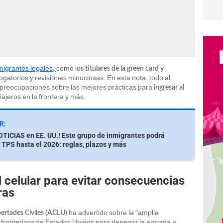
migrantes legales,
como l
os titulares de la green card y
rogatorios y revisiones minuciosas. En esta nota, todo al
 preocupaciones sobre las mejores prácticas para
ingresar al
iajeros en la frontera y más.
R:
ICIAS en EE. UU.! Este grupo de inmigrantes podrá
 TPS hasta el 2026: reglas, plazos y más
l celular para evitar consecuencias
ras
ha advertido sobre la "amplia
ertades Civiles (ACLU)
 fronterizos de Estados Unidos para denegar la entrada a