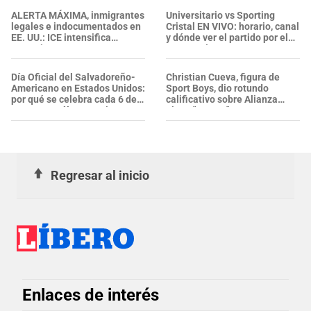
sufrir una "emergencia
ALERTA MÁXIMA, inmigrantes
Universitario vs Sporting
médica"
legales e indocumentados en
Cristal EN VIVO: horario, canal
EE. UU.: ICE intensifica
y dónde ver el partido por el
operativos en aeropuertos y
Torneo Clausura 2026
arresta a NUMEROSOS
EXTRANJEROS en un solo día
Día Oficial del Salvadoreño-
Christian Cueva, figura de
Americano en Estados Unidos:
Sport Boys, dio rotundo
por qué se celebra cada 6 de
calificativo sobre Alianza
agosto y cuál es su origen
Lima: "Es un..."
Regresar al inicio
Enlaces de interés