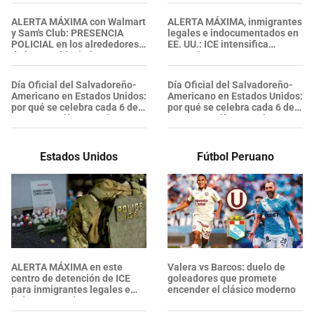
SALVADOREÑO falleció tras
sufrir una "emergencia
ALERTA MÁXIMA con Walmart
ALERTA MÁXIMA, inmigrantes
médica"
y Sam's Club: PRESENCIA
legales e indocumentados en
POLICIAL en los alrededores
EE. UU.: ICE intensifica
de los establecimientos en
operativos en aeropuertos y
esta zona, ¿se confirmaron
arresta a NUMEROSOS
heridos?
EXTRANJEROS en un solo día
Día Oficial del Salvadoreño-
Día Oficial del Salvadoreño-
Americano en Estados Unidos:
Americano en Estados Unidos:
por qué se celebra cada 6 de
por qué se celebra cada 6 de
agosto y cuál es su origen
agosto y cuál es su origen
Estados Unidos
Fútbol Peruano
ALERTA MÁXIMA en este
Valera vs Barcos: duelo de
centro de detención de ICE
goleadores que promete
para inmigrantes legales e
encender el clásico moderno
indocumentados en EE. UU.:
SALVADOREÑO falleció tras