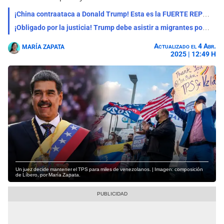
¡China contraataca a Donald Trump! Esta es la FUERTE REPRESALIA que lanzó por los aranceles impuestos
¡Obligado por la justicia! Trump debe asistir a migrantes por orden de jueza: entérate hasta cuándo durará esta medida
Actualizado el 4 Abr.
MARÍA ZAPATA
2025 | 12:49 H
Un juez decide mantener el TPS para miles de venezolanos. | Imagen: composición
de Líbero, por María Zapata.