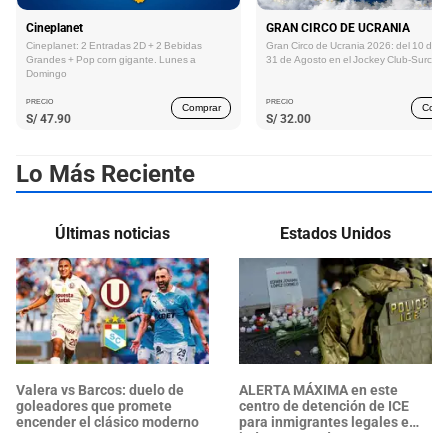
Cineplanet
GRAN CIRCO DE UCRANIA
Cineplanet: 2 Entradas 2D + 2 Bebidas
Gran Circo de Ucrania 2026: del 10 de Ju
Grandes + Pop corn gigante. Lunes a
31 de Agosto en el Jockey Club-Surco
Domingo
PRECIO
PRECIO
Comprar
Comp
S/
47.90
S/
32.00
Lo Más Reciente
Últimas noticias
Estados Unidos
Valera vs Barcos: duelo de
ALERTA MÁXIMA en este
goleadores que promete
centro de detención de ICE
encender el clásico moderno
para inmigrantes legales e
indocumentados en EE. UU.: