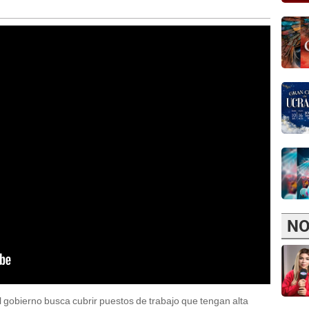
NO
l gobierno busca cubrir puestos de trabajo que tengan alta