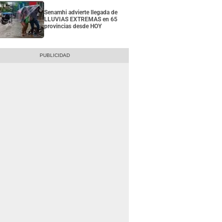
Senamhi advierte llegada de
LLUVIAS EXTREMAS en 65
provincias desde HOY