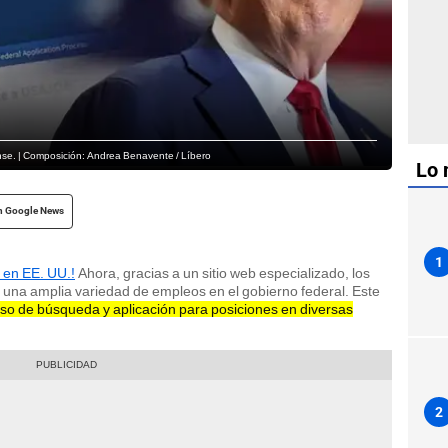
nse. | Composición: Andrea Benavente / Líbero
Lo 
n Google News
1
 en EE. UU.!
Ahora, gracias a un sitio web especializado, los
a una amplia variedad de empleos en el gobierno federal. Este
so de búsqueda y aplicación para posiciones en diversas
2