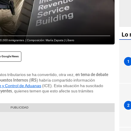
Lo 
50,000 inmigrantes. | Composición: María Zapata | Líbero
n Google News
1
atos tributarios se ha convertido, otra vez,
en tema de debate
(
) habría compartido información
puestos Internos
IRS
n y Control de Aduanas
(ICE). Esta situación ha suscitado
, quienes temen que esto afecte sus trámites
uyentes
2