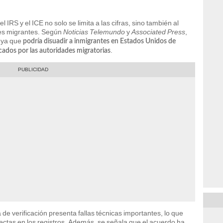
 IRS y el ICE no solo se limita a las cifras, sino también al
des migrantes. Según
Noticias Telemundo
y
Associated Press
,
 ya que
podría disuadir a inmigrantes en Estados Unidos de
.
cados por las autoridades migratorias
 de verificación presenta fallas técnicas importantes, lo que
ectas en los registros. Además, se señala que el acuerdo ha