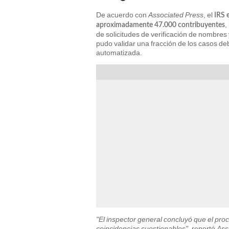
De acuerdo con
Associated Press
, el
IRS 
,
aproximadamente 47.000 contribuyentes
de solicitudes de verificación de nombres 
pudo validar una fracción de los casos deb
automatizada.
"El inspector general concluyó que el pr
coincidencias cuestionables"
, reportó
Ass