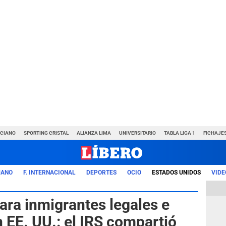
NCIANO
SPORTING CRISTAL
ALIANZA LIMA
UNIVERSITARIO
TABLA LIGA 1
FICHAJE
UANO
F. INTERNACIONAL
DEPORTES
OCIO
ESTADOS UNIDOS
VIDE
a inmigrantes legales e
EE. UU.: el IRS compartió