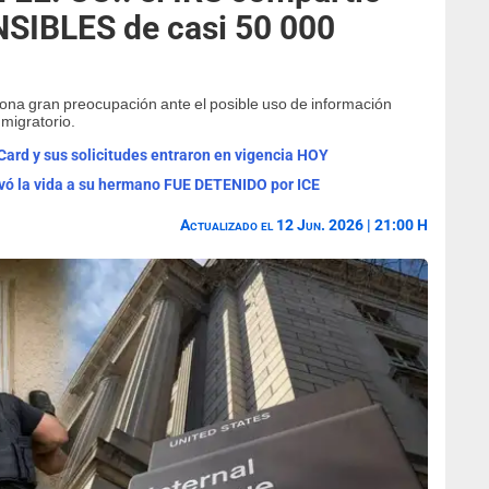
SIBLES de casi 50 000
iona gran preocupación ante el posible uso de información
 migratorio.
rd y sus solicitudes entraron en vigencia HOY
vó la vida a su hermano FUE DETENIDO por ICE
Actualizado el 12 Jun. 2026 | 21:00 H