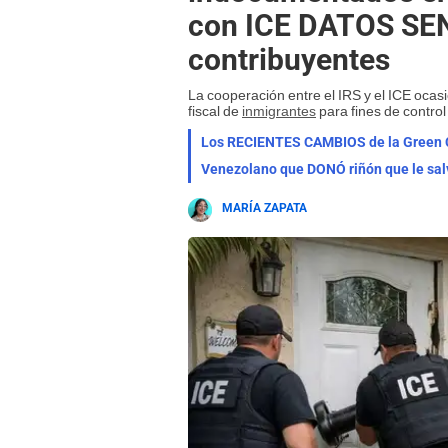
con ICE DATOS SEN
contribuyentes
La cooperación entre el IRS y el ICE ocas
fiscal de
inmigrantes
para fines de control
Los RECIENTES CAMBIOS de la Green Ca
Venezolano que DONÓ riñón que le sal
MARÍA ZAPATA