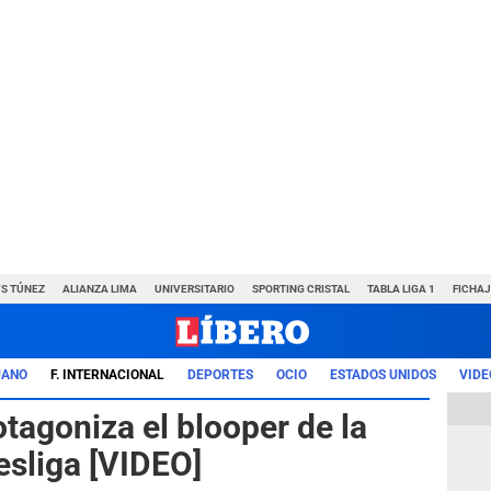
VS TÚNEZ
ALIANZA LIMA
UNIVERSITARIO
SPORTING CRISTAL
TABLA LIGA 1
FICHAJ
UANO
F. INTERNACIONAL
DEPORTES
OCIO
ESTADOS UNIDOS
VIDE
tagoniza el blooper de la
sliga [VIDEO]