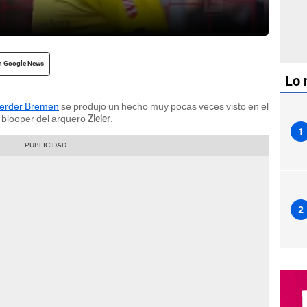
n Google News
Lo 
erder Bremen
se produjo un hecho muy pocas veces visto en el
 blooper del arquero
.
Zieler
1
2