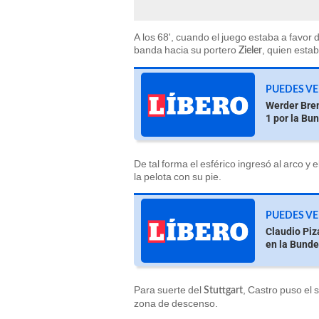
A los 68', cuando el juego estaba a favor 
banda hacia su portero
, quien estab
Zieler
PUEDES VE
Werder Brem
1 por la Bu
De tal forma el esférico ingresó al arco y
la pelota con su pie.
PUEDES VE
Claudio Piz
en la Bunde
Para suerte del
, Castro puso el 
Stuttgart
zona de descenso.