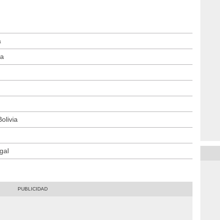
a
ia
olivia
gal