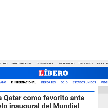
NCIANO
SPORTING CRISTAL
ALIANZA LIMA
UNIVERSITARIO
TABLA LIGA 1
FICHAJE
UANO
F. INTERNACIONAL
DEPORTES
OCIO
ESTADOS UNIDOS
VIDE
a Qatar como favorito ante
elo inaugural del Mundial