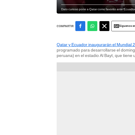
Dato curioso pone a Qatar como favorito ante Ecuador 
Siguenos e
COMPARTIR
Qatar y Ecuador inaugurarán el Mundial 
programado para desarrollarse el domingo
peruana) en el estadio Al Bayt, que tien