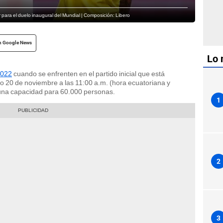
para el duelo inaugural del Mundial | Composición: Libero
n Google News
Lo 
2022
cuando se enfrenten en el partido inicial que está
 20 de noviembre a las 11:00 a.m. (hora ecuatoriana y
e una capacidad para 60.000 personas.
1
2
3