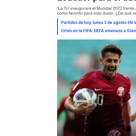
'La Tri' inaugurará el Mundial 2022 frente 
como favorito para este duelo. ¿De qué se
Partidos de hoy, lunes 3 de agosto EN V
Crisis en la FIFA: UEFA amenaza a Gian