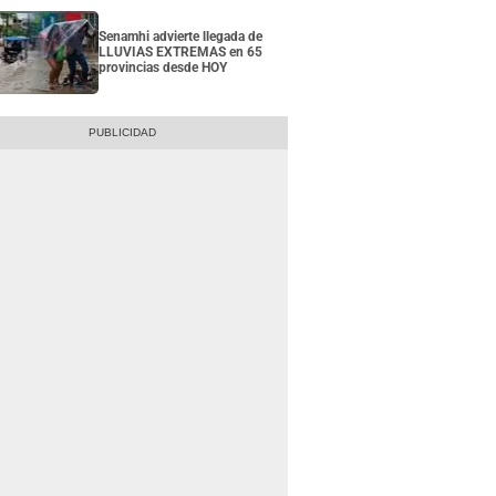
Senamhi advierte llegada de
LLUVIAS EXTREMAS en 65
provincias desde HOY