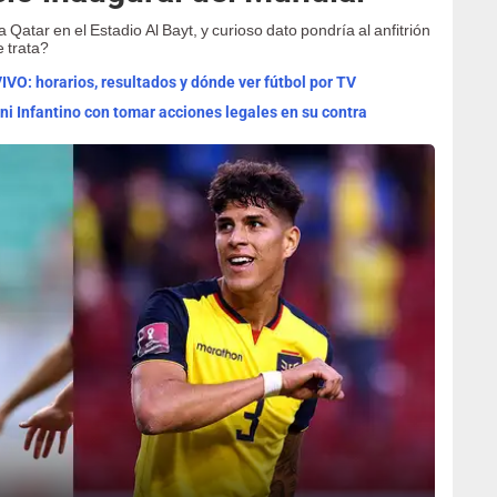
a Qatar en el Estadio Al Bayt, y curioso dato pondría al anfitrión
 trata?
IVO: horarios, resultados y dónde ver fútbol por TV
ni Infantino con tomar acciones legales en su contra