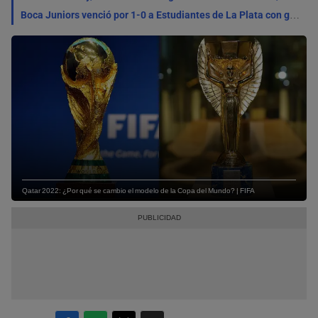
Boca Juniors venció por 1-0 a Estudiantes de La Plata con gol de Ascacíbar por el Torneo Clausura 2026
Qatar 2022: ¿Por qué se cambio el modelo de la Copa del Mundo? | FIFA