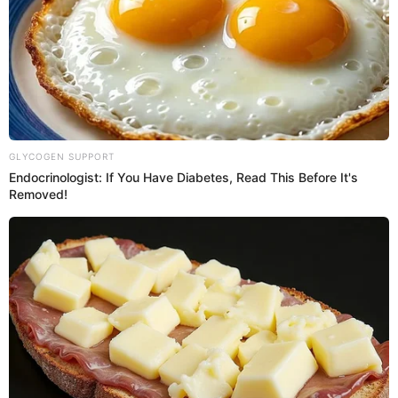
¿Por qué se cambio el modelo de la
copa?
Cuando se decidió crear el
Mundial de Fútbol,
el comité
de la FIFA estipuló en las bases que la propiedad del
trofeo sería entregado de manera absoluta al primer país
que lograra ganar tres veces la Copa del Mundo.