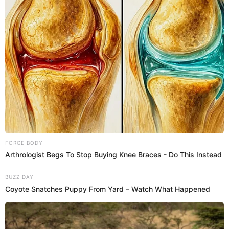
Copa Mundial de la FIFA
La versión que hoy en día todos conocemos, recibe ahora
el nombre de
Copa Mundial de la FIFA
y está activa desde
1974. Desde aquella fecha, solo Alemania, Argentina,
Italia, Brasil, Francia y España, han sido los países que
han levantado el vigente modelo, siendo la Selección
Alemana la que más veces la ha ganado por su tres títulos
en 1974, 1990 y 2014.