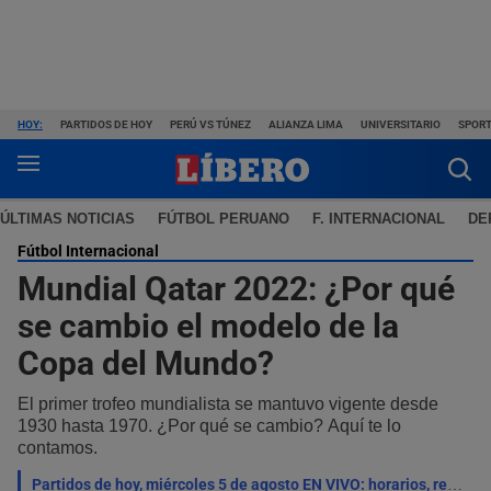
HOY:
PARTIDOS DE HOY
PERÚ VS TÚNEZ
ALIANZA LIMA
UNIVERSITARIO
SPORT
ÚLTIMAS NOTICIAS
FÚTBOL PERUANO
F. INTERNACIONAL
DE
Fútbol Internacional
Mundial Qatar 2022: ¿Por qué
se cambio el modelo de la
Copa del Mundo?
El primer trofeo mundialista se mantuvo vigente desde
1930 hasta 1970. ¿Por qué se cambio? Aquí te lo
contamos.
Partidos de hoy, miércoles 5 de agosto EN VIVO: horarios, resultados y dónde ver fútbol por TV