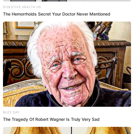
que respetando las reglas,
se le entregó a la 'Canarinha' el
trofeo máximo de manera definitiva
y para el Mundial
Alemania 1974, la FIFA tuvo que crear otro modelo y es el
que se mantiene en vigencia hasta la fecha.