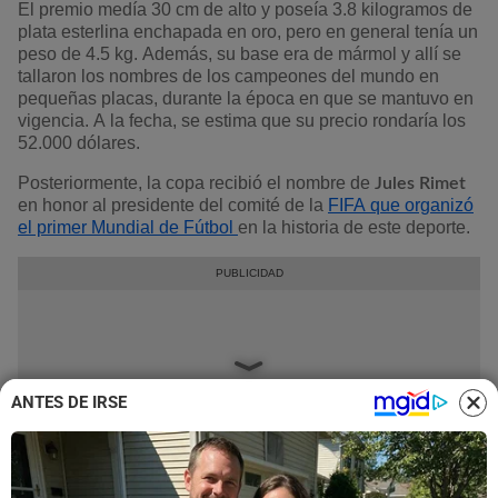
El premio medía 30 cm de alto y poseía 3.8 kilogramos de
plata esterlina enchapada en oro, pero en general tenía un
peso de 4.5 kg. Además, su base era de mármol y allí se
tallaron los nombres de los campeones del mundo en
pequeñas placas, durante la época en que se mantuvo en
vigencia. A la fecha, se estima que su precio rondaría los
52.000 dólares.
Posteriormente, la copa recibió el nombre de
Jules Rimet
en honor al presidente del comité de la
FIFA que organizó
el primer Mundial de Fútbol
en la historia de este deporte.
ANTES DE IRSE