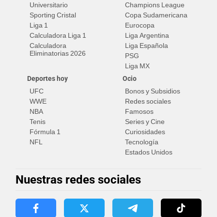
Universitario
Champions League
Sporting Cristal
Copa Sudamericana
Liga 1
Eurocopa
Calculadora Liga 1
Liga Argentina
Calculadora
Liga Española
Eliminatorias 2026
PSG
Liga MX
Deportes hoy
Ocio
UFC
Bonos y Subsidios
WWE
Redes sociales
NBA
Famosos
Tenis
Series y Cine
Fórmula 1
Curiosidades
NFL
Tecnología
Estados Unidos
Nuestras redes sociales