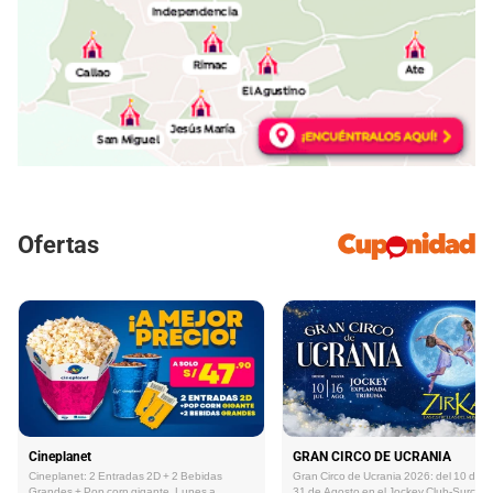
Ofertas
Cineplanet
GRAN CIRCO DE UCRANIA
Cineplanet: 2 Entradas 2D + 2 Bebidas
Gran Circo de Ucrania 2026: del 10 de Ju
Grandes + Pop corn gigante. Lunes a
31 de Agosto en el Jockey Club-Surco