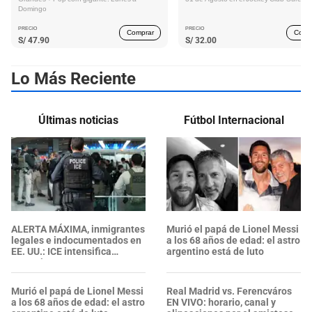
Domingo
PRECIO
PRECIO
Comprar
Comp
S/
47.90
S/
32.00
Lo Más Reciente
Últimas noticias
Fútbol Internacional
ALERTA MÁXIMA, inmigrantes
Murió el papá de Lionel Messi
legales e indocumentados en
a los 68 años de edad: el astro
EE. UU.: ICE intensifica
argentino está de luto
operativos en aeropuertos y
arresta a NUMEROSOS
EXTRANJEROS en un solo día
Murió el papá de Lionel Messi
Real Madrid vs. Ferencváros
a los 68 años de edad: el astro
EN VIVO: horario, canal y