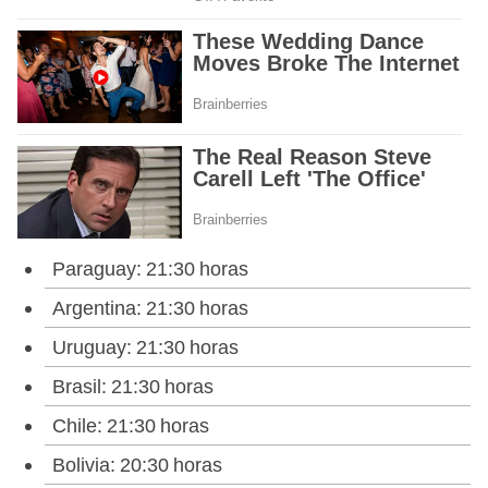
Paraguay: 21:30 horas
Argentina: 21:30 horas
Uruguay: 21:30 horas
Brasil: 21:30 horas
Chile: 21:30 horas
Bolivia: 20:30 horas