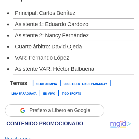
Principal: Carlos Benítez
Asistente 1: Eduardo Cardozo
Asistente 2: Nancy Fernández
Cuarto árbitro: David Ojeda
VAR: Fernando López
Asistente VAR: Héctor Balbuena
CLUB OLIMPIA
CLUB LIBERTAD DE PARAGUAY
LIGA PARAGUAYA
EN VIVO
TIGO SPORTS
Prefiero a Libero en Google