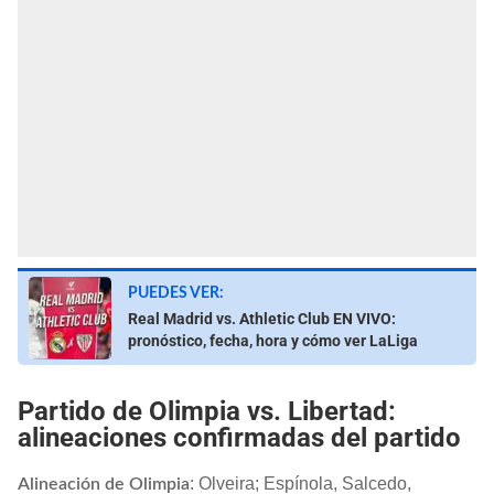
PUEDES VER:
Real Madrid vs. Athletic Club EN VIVO:
pronóstico, fecha, hora y cómo ver LaLiga
Partido de Olimpia vs. Libertad:
alineaciones confirmadas del partido
: Olveira; Espínola, Salcedo,
Alineación de Olimpia