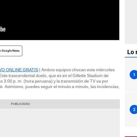
 cuartos de final del Mundial 2026. | Foto: AFP
Lo 
n Google News
VIVO ONLINE GRATIS
| Ambos equipos chocan este miércoles
1
 Este trascendental duelo, que es en el Gillette Stadium de
3:00 p. m. (hora peruana) y la transmisión de TV va por
. Asimismo, puedes seguir el minuto a minuto, las incidencias,
do
2