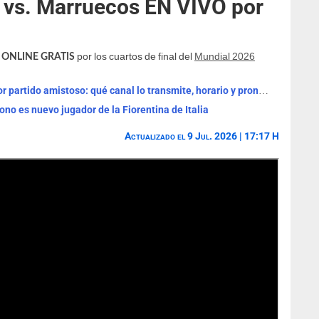
 vs. Marruecos EN VIVO por
por los cuartos de final del
Mundial 2026
VO ONLINE GRATIS
Real Madrid vs Ferencváros EN VIVO por partido amistoso: qué canal lo transmite, horario y pronóstico
no es nuevo jugador de la Fiorentina de Italia
Actualizado el 9 Jul. 2026 | 17:17 H