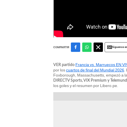
Francia vs. Marruecos juegan en Massachusetts por los
Siguenos e
COMPARTIR
Francia vs. Marruecos EN 
VER partido
por los
cuartos de final del Mundial 2026
.
Foxborough, Massachusetts, empezó a las 
DIRECTV Sports, VIX Premium y Telemun
los goles y el resumen por Libero.pe.