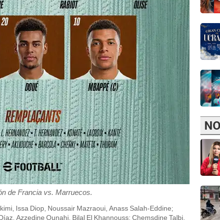
NO
ón de Francia vs. Marruecos.
akimi, Issa Diop, Noussair Mazraoui, Anass Salah-Eddine;
Díaz, Azzedine Ounahi, Bilal El Khannouss; Chemsdine Talbi.