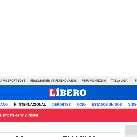
A VS SPORT BOYS
REAL MADRID VS FERENCVÁROS
PERÚ VS MÉXICO
TABLA LIGA 1
F
UANO
F. INTERNACIONAL
DEPORTES
OCIO
ESTADOS UNIDOS
VIDE
 empate de 'U' y Cristal