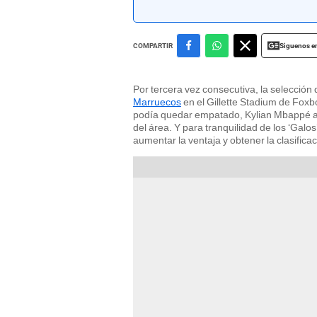
Siguenos e
COMPARTIR
Por tercera vez consecutiva, la selección
Marruecos
en el Gillette Stadium de Fox
podía quedar empatado, Kylian Mbappé ap
del área. Y para tranquilidad de los ‘Ga
aumentar la ventaja y obtener la clasificac