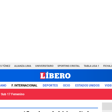
VS TÚNEZ
ALIANZA LIMA
UNIVERSITARIO
SPORTING CRISTAL
TABLA LIGA 1
FICHAJ
UANO
F. INTERNACIONAL
DEPORTES
OCIO
ESTADOS UNIDOS
VIDE
ey Sub 17 Femenino