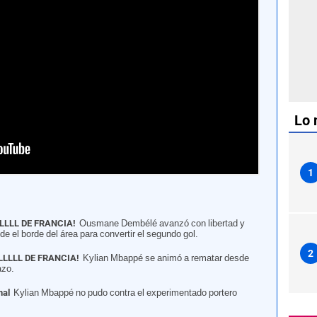
Lo 
e final del Mundial 2026. | Foto: AFP
1
LLL DE FRANCIA!
Ousmane Dembélé avanzó con libertad y
e el borde del área para convertir el segundo gol.
2
LLLL DE FRANCIA!
Kylian Mbappé se animó a rematar desde
azo.
nal
Kylian Mbappé no pudo contra el experimentado portero