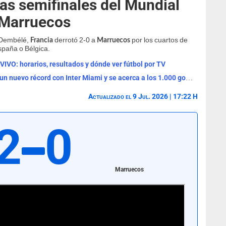
 las semifinales del Mundial
 Marruecos
 Dembélé,
derrotó 2-0 a
por los cuartos de
Francia
Marruecos
spaña o Bélgica.
VIVO: horarios, resultados y dónde ver fútbol por TV
Lionel Messi anotó un doblete, rompió un nuevo récord con Inter Miami y se acerca a los 1.000 goles
Actualizado el 9 Jul. 2026 | 17:22 H
2
0
Marruecos