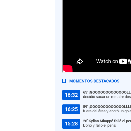
Francia derrotó 2-0 a Marruecos por los cuartos d
MOMENTOS DESTACADOS
65' ¡GOOOOOOOOOOOOOLLL
16:32
decidió sacar un rematar desd
59' ¡GOOOOOOOOOOOOLLLL
16:25
fuera del área y anotó un gol
26' Kylian Mbappé falló el pe
15:28
Bono y falló el penal.