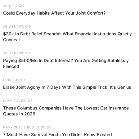
COMPARTIR
La polémica sigue viva en torno a lo que fue el partido
entre
Argentina y Egipto
por los octavos de final del
Mundial 2026
. Muchos consideraron que durante el
encuentro hubo cierto favoritismo hacia el vigente
campeón del mundo, lo que lo ayudó a revertir el resultado
y dejarlo 3-2. Tras el partido, las quejas no se hicieron
esperar por parte de varios periodistas. Incluso los propios
jugadores egipcios cuestionaron esto.