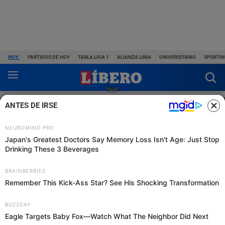
HOY:
PARTIDOS DE HOY
TABLA LIGA 1
ALIANZA LIMA
UNIVERSITARIO
SPORTIN
ÚLTIMAS NOTICIAS
FÚTBOL PERUANO
F. INTERNACIONAL
DE
ANTES DE IRSE
Fútbol Internacional
Mundial 2026
Mr. Peet explotó contra el
arbitraje tras el Argentina vs
Egipto en el Mundial 2026:
"Fue descarado"
El periodista deportivo no pudo ocultar su indignación tras
la eliminación de Egipto ante Argentina por los octavos de
final del
Mundial 2026
.