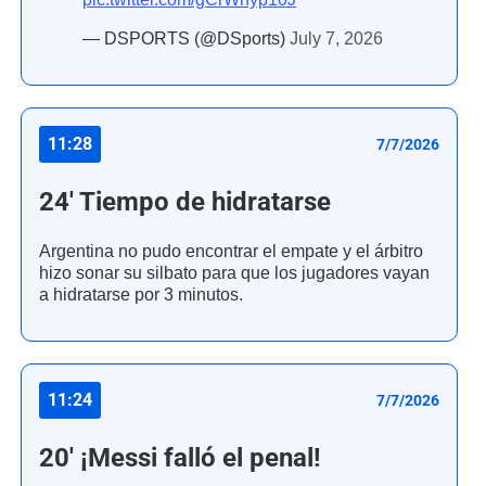
— DSPORTS (@DSports)
July 7, 2026
11:28
7/7/2026
24' Tiempo de hidratarse
Argentina no pudo encontrar el empate y el árbitro
hizo sonar su silbato para que los jugadores vayan
a hidratarse por 3 minutos.
11:24
7/7/2026
20' ¡Messi falló el penal!