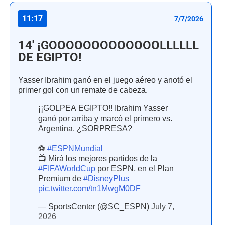
11:17
7/7/2026
14' ¡GOOOOOOOOOOOOOLLLLLL
DE EGIPTO!
Yasser Ibrahim ganó en el juego aéreo y anotó el
primer gol con un remate de cabeza.
¡¡GOLPEA EGIPTO!! Ibrahim Yasser
ganó por arriba y marcó el primero vs.
Argentina. ¿SORPRESA?
⚽
#ESPNMundial
📺 Mirá los mejores partidos de la
#FIFAWorldCup
por ESPN, en el Plan
Premium de
#DisneyPlus
pic.twitter.com/tn1MwgM0DF
— SportsCenter (@SC_ESPN)
July 7,
2026