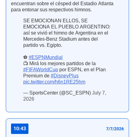
encuentran sobre el césped del Estadio Atlanta
para entonar sus respectivos himnos.
SE EMOCIONAN ELLOS, SE
EMOCIONA EL PUEBLO ARGENTINO:
así se vivió el himno de Argentina en el
Mercedes-Benz Stadium antes del
partido vs. Egipto.
⚽
#ESPNMundial
📺 Mirá los mejores partidos de la
#FIFAWorldCup
por ESPN, en el Plan
Premium de
#DisneyPlus
pic.twitter.com/h6n1RE25hm
— SportsCenter (@SC_ESPN)
July 7,
2026
10:43
7/7/2026