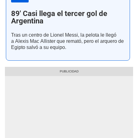
89' Casi llega el tercer gol de
Argentina
Tras un centro de Lionel Messi, la pelota le llegó
a Alexis Mac Allister que remató, pero el arquero de
Egipto salvó a su equipo.