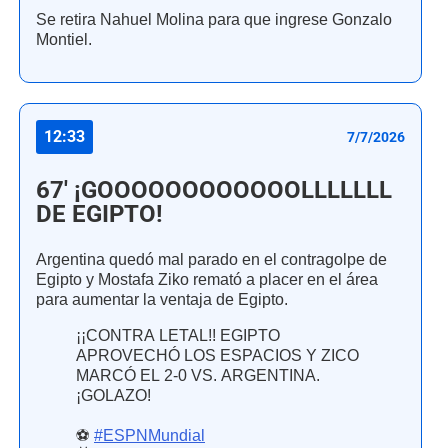
Se retira Nahuel Molina para que ingrese Gonzalo
Montiel.
12:33
7/7/2026
67' ¡GOOOOOOOOOOOOLLLLLLL
DE EGIPTO!
Argentina quedó mal parado en el contragolpe de
Egipto y Mostafa Ziko remató a placer en el área
para aumentar la ventaja de Egipto.
¡¡CONTRA LETAL!! EGIPTO
APROVECHÓ LOS ESPACIOS Y ZICO
MARCÓ EL 2-0 VS. ARGENTINA.
¡GOLAZO!
⚽
#ESPNMundial