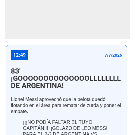
12:49
7/7/2026
83'
¡GOOOOOOOOOOOOOOLLLLLLLL
DE ARGENTINA!
Lionel Messi aprovechó que la pelota quedó
flotando en el área para rematar de zurda y poner el
empate.
¡¡¡NO PODÍA FALTAR EL TUYO
CAPITÁN!!! ¡¡GOLAZO DE LEO MESSI
PARA EL 2-2 DE ARGENTINA VS.