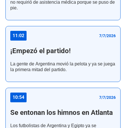
no requirió de asistencia médica porque se puso de
pie.
11:02
7/7/2026
¡Empezó el partido!
La gente de Argentina movió la pelota y ya se juega
la primera mitad del partido.
10:54
7/7/2026
Se entonan los himnos en Atlanta
Los futbolistas de Argentina y Egipto ya se