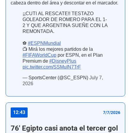
cabeza dentro del área y descontar en el marcador.
¡¡CUTI AL RESCATE!! TESTAZO
GOLEADOR DE ROMERO PARA EL 1-
2 Y QUE ARGENTINA SUEÑE CON LA
REMONTADA.
⚽
#ESPNMundial
📺 Mirá los mejores partidos de la
#FIFAWorldCup
por ESPN, en el Plan
Premium de
#DisneyPlus
pic.twitter.com/SSMuIN7TrF
— SportsCenter (@SC_ESPN)
July 7,
2026
12:43
7/7/2026
76' Egipto casi anota el tercer gol