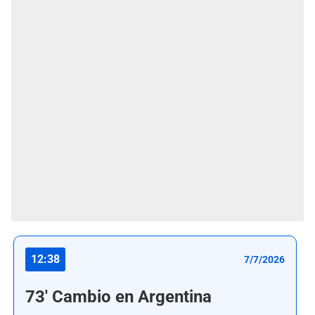
12:38
7/7/2026
73' Cambio en Argentina