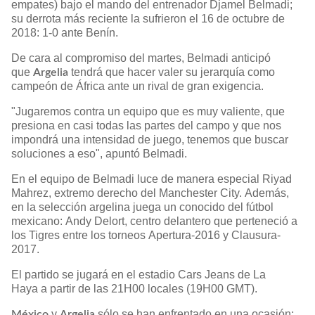
empates) bajo el mando del entrenador Djamel Belmadi;
su derrota más reciente la sufrieron el 16 de octubre de
2018: 1-0 ante Benín.
De cara al compromiso del martes, Belmadi anticipó
que
tendrá que hacer valer su jerarquía como
Argelia
campeón de África ante un rival de gran exigencia.
"Jugaremos contra un equipo que es muy valiente, que
presiona en casi todas las partes del campo y que nos
impondrá una intensidad de juego, tenemos que buscar
soluciones a eso", apuntó Belmadi.
En el equipo de Belmadi luce de manera especial Riyad
Mahrez, extremo derecho del Manchester City. Además,
en la selección argelina juega un conocido del fútbol
mexicano: Andy Delort, centro delantero que perteneció a
los Tigres entre los torneos Apertura-2016 y Clausura-
2017.
El partido se jugará en el estadio Cars Jeans de La
Haya a partir de las 21H00 locales (19H00 GMT).
y
sólo se han enfrentado en una ocasión;
México
Argelia