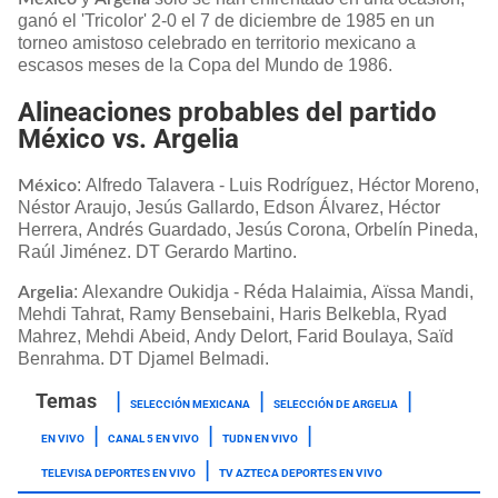
ganó el 'Tricolor' 2-0 el 7 de diciembre de 1985 en un
torneo amistoso celebrado en territorio mexicano a
escasos meses de la Copa del Mundo de 1986.
Alineaciones probables del partido
México vs. Argelia
: Alfredo Talavera - Luis Rodríguez, Héctor Moreno,
México
Néstor Araujo, Jesús Gallardo, Edson Álvarez, Héctor
Herrera, Andrés Guardado, Jesús Corona, Orbelín Pineda,
Raúl Jiménez. DT Gerardo Martino.
: Alexandre Oukidja - Réda Halaimia, Aïssa Mandi,
Argelia
Mehdi Tahrat, Ramy Bensebaini, Haris Belkebla, Ryad
Mahrez, Mehdi Abeid, Andy Delort, Farid Boulaya, Saïd
Benrahma. DT Djamel Belmadi.
SELECCIÓN MEXICANA
SELECCIÓN DE ARGELIA
EN VIVO
CANAL 5 EN VIVO
TUDN EN VIVO
TELEVISA DEPORTES EN VIVO
TV AZTECA DEPORTES EN VIVO