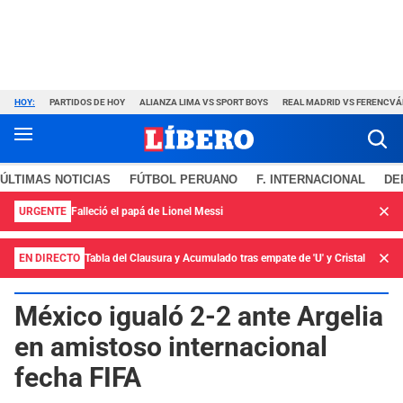
HOY:
PARTIDOS DE HOY
ALIANZA LIMA VS SPORT BOYS
REAL MADRID VS FERENCV
ÚLTIMAS NOTICIAS
FÚTBOL PERUANO
F. INTERNACIONAL
DE
URGENTE
Falleció el papá de Lionel Messi
EN DIRECTO
Tabla del Clausura y Acumulado tras empate de 'U' y Cristal
México igualó 2-2 ante Argelia
en amistoso internacional
fecha FIFA