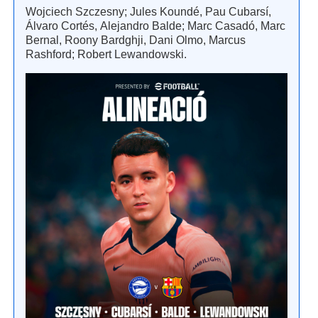
Wojciech Szczesny; Jules Koundé, Pau Cubarsí,
Álvaro Cortés, Alejandro Balde; Marc Casadó, Marc
Bernal, Roony Bardghji, Dani Olmo, Marcus
Rashford; Robert Lewandowski.