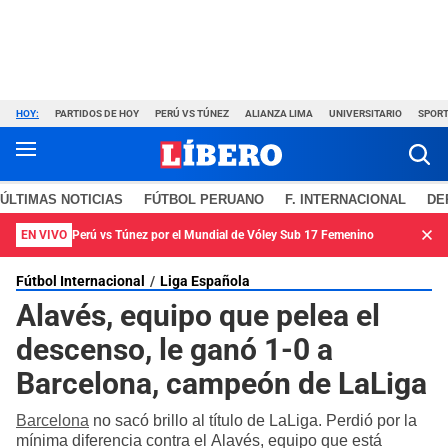
HOY:
PARTIDOS DE HOY
PERÚ VS TÚNEZ
ALIANZA LIMA
UNIVERSITARIO
SPORT
ÚLTIMAS NOTICIAS
FÚTBOL PERUANO
F. INTERNACIONAL
DE
EN VIVO
Perú vs Túnez por el Mundial de Vóley Sub 17 Femenino
Fútbol Internacional
Liga Española
Alavés, equipo que pelea el
descenso, le ganó 1-0 a
Barcelona, campeón de LaLiga
Barcelona
no sacó brillo al título de LaLiga. Perdió por la
mínima diferencia contra el Alavés, equipo que está