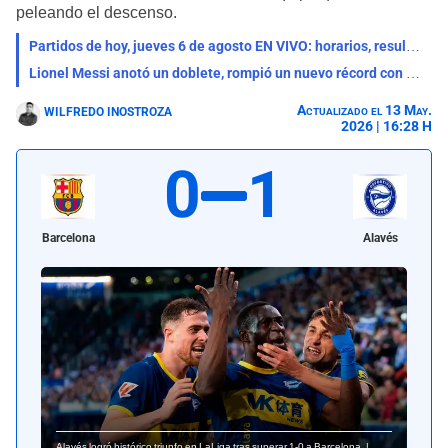
peleando el descenso.
Partidos de hoy, jueves 6 de agosto EN VIVO: horarios, resultados y dónde ver fútbol por TV
Lionel Messi anotó un doblete, rompió un nuevo récord con Inter Miami y se acerca a los 1.000 goles
Actualizado el 13 May.
WILFREDO INOSTROZA
2026 | 16:28 H
0
1
Barcelona
Alavés
Alavés logró histórico triunfo en LaLiga tras superar 1-0 a Barcelona. |