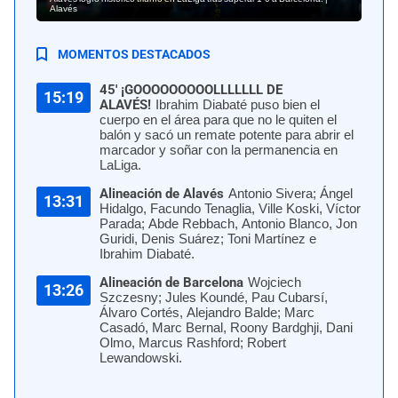
Alavés
MOMENTOS DESTACADOS
45' ¡GOOOOOOOOOLLLLLLL DE
15:19
ALAVÉS!
Ibrahim Diabaté puso bien el
cuerpo en el área para que no le quiten el
balón y sacó un remate potente para abrir el
marcador y soñar con la permanencia en
LaLiga.
Alineación de Alavés
Antonio Sivera; Ángel
13:31
Hidalgo, Facundo Tenaglia, Ville Koski, Víctor
Parada; Abde Rebbach, Antonio Blanco, Jon
Guridi, Denis Suárez; Toni Martínez e
Ibrahim Diabaté.
Alineación de Barcelona
Wojciech
13:26
Szczesny; Jules Koundé, Pau Cubarsí,
Álvaro Cortés, Alejandro Balde; Marc
Casadó, Marc Bernal, Roony Bardghji, Dani
Olmo, Marcus Rashford; Robert
Lewandowski.