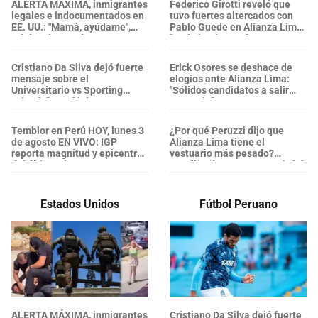
ALERTA MÁXIMA, inmigrantes
Federico Girotti reveló que
legales e indocumentados en
tuvo fuertes altercados con
EE. UU.: "Mamá, ayúdame",
Pablo Guede en Alianza Lima:
gritó un joven al ser
"No le hacía caso"
DETENIDO por ICE en
Glendale
Cristiano Da Silva dejó fuerte
Erick Osores se deshace de
mensaje sobre el
elogios ante Alianza Lima:
Universitario vs Sporting
"Sólidos candidatos a salir
Cristal: "Los clásicos se
campeón"
ganan"
Temblor en Perú HOY, lunes 3
¿Por qué Peruzzi dijo que
de agosto EN VIVO: IGP
Alianza Lima tiene el
reporta magnitud y epicentro
vestuario más pesado?
del último sismo
Detalles de su paso por el club
Estados Unidos
Fútbol Peruano
ALERTA MÁXIMA, inmigrantes
Cristiano Da Silva dejó fuerte