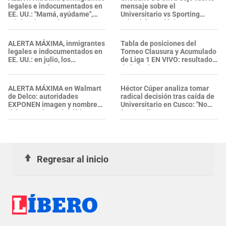
legales e indocumentados en
mensaje sobre el
EE. UU.: "Mamá, ayúdame",
Universitario vs Sporting
gritó un joven al ser
Cristal: "Los clásicos se
DETENIDO por ICE en
ganan"
Glendale
ALERTA MÁXIMA, inmigrantes
Tabla de posiciones del
legales e indocumentados en
Torneo Clausura y Acumulado
EE. UU.: en julio, los
de Liga 1 EN VIVO: resultados
ARRESTOS de ICE se
de la fecha 3
intensificaron y alcanzaron su
nivel más alto
ALERTA MÁXIMA en Walmart
Héctor Cúper analiza tomar
de Delco: autoridades
radical decisión tras caída de
EXPONEN imagen y nombre
Universitario en Cusco: "No
del sospechoso del último
funcionó"
TIROTEO; siguen en su
búsqueda
Regresar al inicio