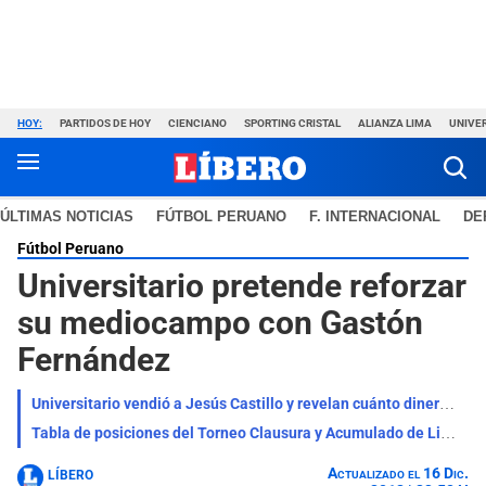
HOY:
PARTIDOS DE HOY
CIENCIANO
SPORTING CRISTAL
ALIANZA LIMA
UNIVER
ÚLTIMAS NOTICIAS
FÚTBOL PERUANO
F. INTERNACIONAL
DE
Fútbol Peruano
Universitario pretende reforzar
su mediocampo con Gastón
Fernández
Universitario vendió a Jesús Castillo y revelan cuánto dinero recibieron de Túnez: "Es mucho menos..."
Tabla de posiciones del Torneo Clausura y Acumulado de Liga 1 EN VIVO: resultados de la fecha 3
Actualizado el 16 Dic.
LÍBERO