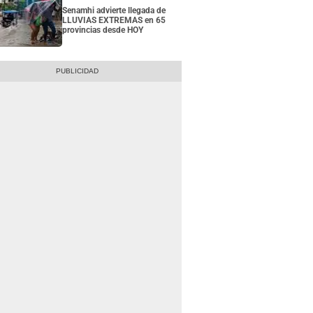
Senamhi advierte llegada de
LLUVIAS EXTREMAS en 65
provincias desde HOY