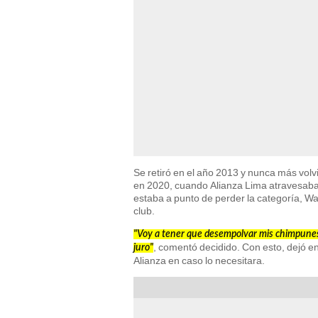
Se retiró en el año 2013 y nunca más volvi
en 2020, cuando Alianza Lima atravesaba 
estaba a punto de perder la categoría, Wal
club.
"Voy a tener que desempolvar mis chimpunes
, comentó decidido. Con esto, dejó e
juro"
Alianza en caso lo necesitara.