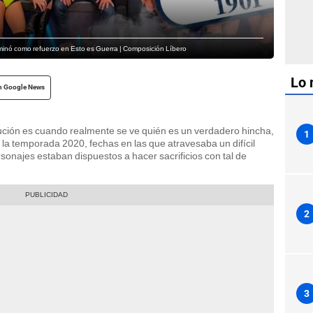
rminó como refuerzo en Esto es Guerra | Composición Líbero
Lo 
n Google News
ución es cuando realmente se ve quién es un verdadero hincha,
1
e la temporada 2020, fechas en las que atravesaba un difícil
rsonajes estaban dispuestos a hacer sacrificios con tal de
2
3