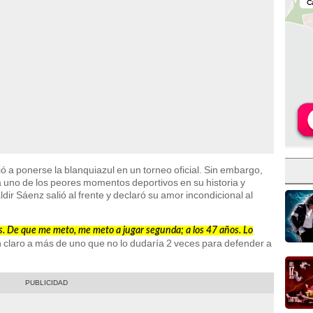
ó a ponerse la blanquiazul en un torneo oficial. Sin embargo,
uno de los peores momentos deportivos en su historia y
dir Sáenz salió al frente y declaró su amor incondicional al
. De que me meto, me meto a jugar segunda; a los 47 años. Lo
n claro a más de uno que no lo dudaría 2 veces para defender a