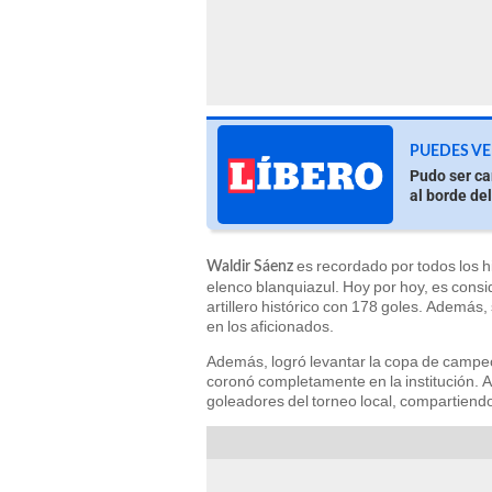
PUEDES VE
Pudo ser ca
al borde del
es recordado por todos los hi
Waldir Sáenz
elenco blanquiazul. Hoy por hoy, es cons
artillero histórico con 178 goles. Además
en los aficionados.
Además, logró levantar la copa de campeó
coronó completamente en la institución. 
goleadores del torneo local, compartiend