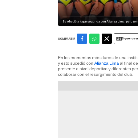
Se ofreció a jugar segunda con Alianza Lima, pero te
Siguenos e
COMPARTIR
En los momentos más duros de una instit
y esto sucedió con
Alianza Lima
al final d
presente a nivel deportivo y diferentes pe
colaborar con el resurgimiento del club.