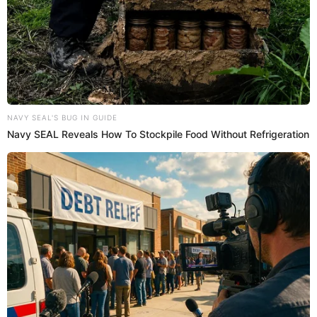
"
. Podemos
Es complicadísimo participar así queramos
buscar financiamiento, pero no garantiza que podamos
acabar el campeonato. El que se tiene que sumar es la
Agremiación porque no es un tema de clubes, sino
también que van a quedar muchos futbolistas sin trabajo,
algunos hasta teniendo contrato", señaló.