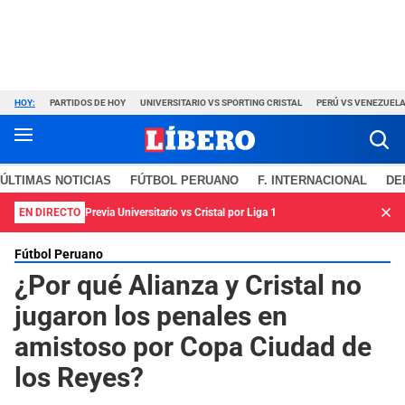
HOY:
PARTIDOS DE HOY
UNIVERSITARIO VS SPORTING CRISTAL
PERÚ VS VENEZUEL
ÚLTIMAS NOTICIAS
FÚTBOL PERUANO
F. INTERNACIONAL
DE
EN DIRECTO
Previa Universitario vs Cristal por Liga 1
Fútbol Peruano
¿Por qué Alianza y Cristal no
jugaron los penales en
amistoso por Copa Ciudad de
los Reyes?