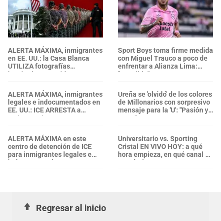
ALERTA MÁXIMA, inmigrantes
Sport Boys toma firme medida
en EE. UU.: la Casa Blanca
con Miguel Trauco a poco de
UTILIZA fotografías
enfrentar a Alianza Lima:
inspiradas en Spider-Man
"Sensible"
para promover
DEPORTACIONES del ICE
ALERTA MÁXIMA, inmigrantes
Ureña se 'olvidó' de los colores
legales e indocumentados en
de Millonarios con sorpresivo
EE. UU.: ICE ARRESTA a
mensaje para la 'U': "Pasión y
embarazada en aeropuerto;
garra"
su prometido EXPONE
situación
ALERTA MÁXIMA en este
Universitario vs. Sporting
centro de detención de ICE
Cristal EN VIVO HOY: a qué
para inmigrantes legales e
hora empieza, en qué canal y
indocumentados en EE. UU.:
pronóstico
SALVADOREÑO falleció tras
sufrir una "emergencia
médica"
Regresar al inicio