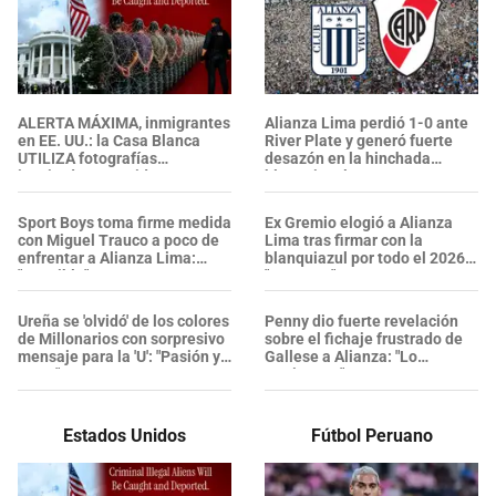
ALERTA MÁXIMA, inmigrantes
Alianza Lima perdió 1-0 ante
en EE. UU.: la Casa Blanca
River Plate y generó fuerte
UTILIZA fotografías
desazón en la hinchada
inspiradas en Spider-Man
blanquiazul
para promover
DEPORTACIONES del ICE
Sport Boys toma firme medida
Ex Gremio elogió a Alianza
con Miguel Trauco a poco de
Lima tras firmar con la
enfrentar a Alianza Lima:
blanquiazul por todo el 2026:
"Sensible"
"Proyecto"
Ureña se 'olvidó' de los colores
Penny dio fuerte revelación
de Millonarios con sorpresivo
sobre el fichaje frustrado de
mensaje para la 'U': "Pasión y
Gallese a Alianza: "Lo
garra"
metieron..."
Estados Unidos
Fútbol Peruano