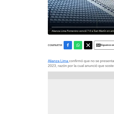
Alianza Lima Femenino venció 7-0 a San Martín en am
Siguenos e
COMPARTIR
Alianza Lima
confirmó que no se present
2023, razón por la cual anunció que sost