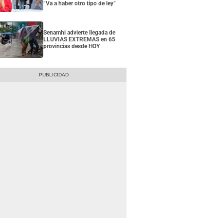
“Va a haber otro tipo de ley”
Senamhi advierte llegada de
LLUVIAS EXTREMAS en 65
provincias desde HOY