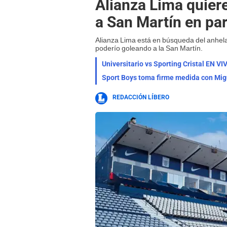
Alianza Lima quier
a San Martín en pa
Alianza Lima está en búsqueda del anhela
poderío goleando a la San Martín.
Sport Boys toma firme medida con Migu
REDACCIÓN LÍBERO