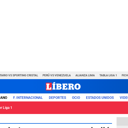
TARIO VS SPORTING CRISTAL
PERÚ VS VENEZUELA
ALIANZA LIMA
TABLA LIGA 1
FIC
UANO
F. INTERNACIONAL
DEPORTES
OCIO
ESTADOS UNIDOS
VIDE
or Liga 1