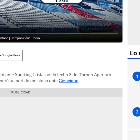
istoso | Composición: Líbero
Lo 
n Google News
ará ante
por la fecha 3 del Torneo Apertura
Sporting Cristal
1
endrá un partido amistoso ante
Cienciano
.
2