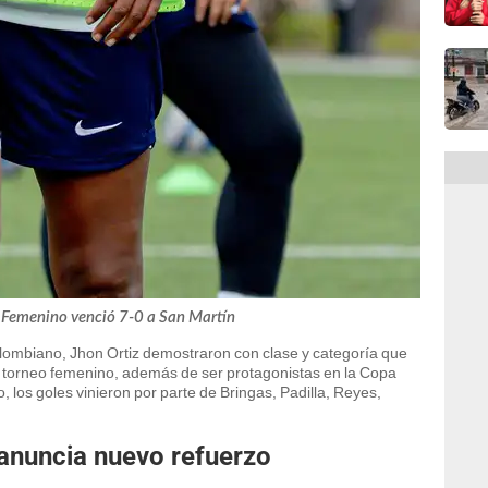
 Femenino venció 7-0 a San Martín
 colombiano, Jhon Ortiz demostraron con clase y categoría que
l torneo femenino, además de ser protagonistas en la Copa
, los goles vinieron por parte de Bringas, Padilla, Reyes,
anuncia nuevo refuerzo