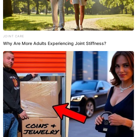
Sobre los 63 minutos,
Néstor Gorosito volvió a darle
al hacerlo ingresar por Kevin
chance a Gonzalo Aguirre
Quevedo. Poco más de media hora en el campo de juego,
en el que quedó muy gustoso de lo que vio en el ex
Sporting Cristal.
"Así te quiero ver jugar la conc..."
,
expresó el técnico argentino con un fuerte abrazo de por
medio.