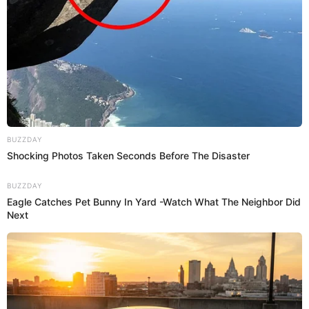
afrontado un total de 5 partidos en el Torneo Apertura con
camiseta de Alianza Lima. Un total de 140 minutos en el
que no registra goles ni asistencias. En Copa
Libertadores, el volante de 21 años ha sido suplente y no
ha tenido chance de competir.
¿En qué clubes jugó Gonzalo Aguirre?
Nueva Chicago (Argentina)
Sporting Cristal
Alianza Lima