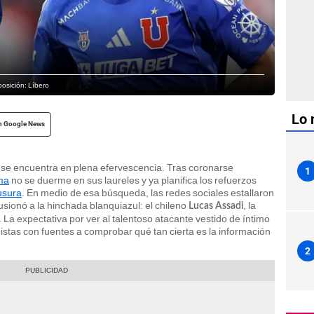
posición: Líbero
Lo 
n Google News
 se encuentra en plena efervescencia. Tras coronarse
1
ma
no se duerme en sus laureles y ya planifica los refuerzos
usura
. En medio de esa búsqueda, las redes sociales estallaron
usionó a la hinchada blanquiazul: el chileno
, la
Lucas Assadi
 La expectativa por ver al talentoso atacante vestido de íntimo
distas con fuentes a comprobar qué tan cierta es la información
2