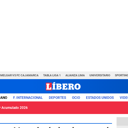
MELGAR VS FC CAJAMARCA
TABLA LIGA 1
ALIANZA LIMA
UNIVERSITARIO
SPORTING
UANO
F. INTERNACIONAL
DEPORTES
OCIO
ESTADOS UNIDOS
VIDE
y Acumulado 2026