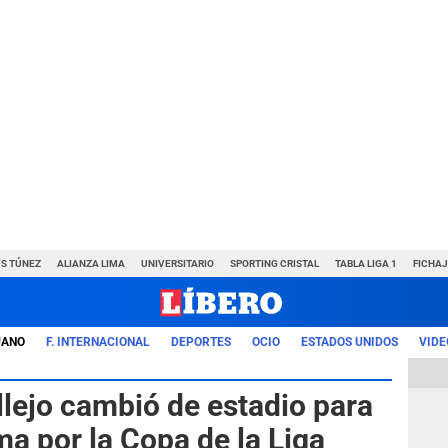
VS TÚNEZ
ALIANZA LIMA
UNIVERSITARIO
SPORTING CRISTAL
TABLA LIGA 1
FICHAJ
UANO
F. INTERNACIONAL
DEPORTES
OCIO
ESTADOS UNIDOS
VIDE
llejo cambió de estadio para
ma por la Copa de la Liga