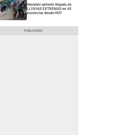
Senamhi advierte llegada de
LLUVIAS EXTREMAS en 65
provincias desde HOY