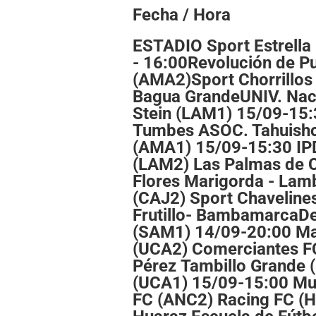
Fecha / Hora
ESTADIO Sport Estrella
- 16:00Revolución de P
(AMA2)Sport Chorrillos
Bagua GrandeUNIV. Nac
Stein (LAM1) 15/09-15:
Tumbes ASOC. Tahuishc
(AMA1) 15/09-15:30 IP
(LAM2) Las Palmas de 
Flores Marigorda - Lam
(CAJ2) Sport Chavelines
Frutillo- BambamarcaD
(SAM1) 14/09-20:00 Ma
(UCA2) Comerciantes FC
Pérez Tambillo Grande 
(UCA1) 15/09-15:00 Mu
FC (ANC2) Racing FC (