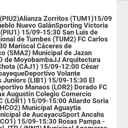
 (PIU2)Alianza Zorritos (TUM1)15/09
ueblo Nuevo GalánSporting Victoria
 (PIU1) 15/09-15:30 San Luis de
ional de Tumbes (TUM2) FC Carlos
30 Mariscal Cáceres de
o (SMA2) Municipal de Jazan
D de MoyobambaJJ Arquitectura
Chota (CAJ1) 15/09-12:00 César
bayequeDeportivo Volante
 Juniors (LIB1) 15/09-15:30 El
eportivo Manaos (LOR2) Dorado FC
x Augustín Colegio Comercio
 (LOR1) 15/09-15:00 Aliardo Soria
(HCO2) Municipal Aguaytia
nicipal de AucayacuSport Ancahs
HCO1) 15/09-15:30 Rosas Pampa -