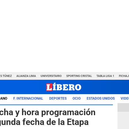
VS TÚNEZ
ALIANZA LIMA
UNIVERSITARIO
SPORTING CRISTAL
TABLA LIGA 1
FICHAJ
UANO
F. INTERNACIONAL
DEPORTES
OCIO
ESTADOS UNIDOS
VIDE
cha y hora programación
gunda fecha de la Etapa