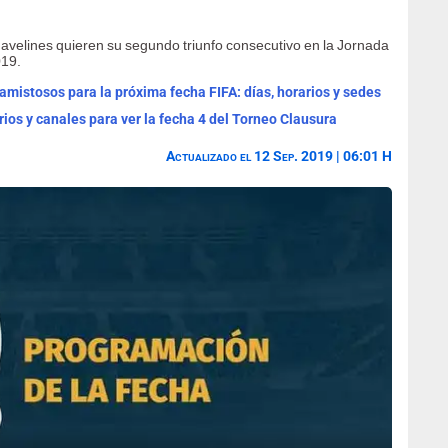
havelines quieren su segundo triunfo consecutivo en la Jornada
019.
mistosos para la próxima fecha FIFA: días, horarios y sedes
rios y canales para ver la fecha 4 del Torneo Clausura
Actualizado el 12 Sep. 2019 | 06:01 H