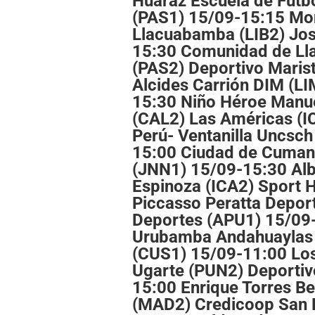
Huaraz Escuela de Fútb
(PAS1) 15/09-15:15 Mo
Llacuabamba (LIB2) Jos
15:30 Comunidad de L
(PAS2) Deportivo Maris
Alcides Carrión DIM (LI
15:30 Niño Héroe Manue
(CAL2) Las Américas (I
Perú- Ventanilla Uncsc
15:00 Ciudad de Cuman
(JNN1) 15/09-15:30 Alb
Espinoza (ICA2) Sport
Piccasso Peratta Depor
Deportes (APU1) 15/09-
Urubamba Andahuaylas 
(CUS1) 15/09-11:00 Lo
Ugarte (PUN2) Deporti
15:00 Enrique Torres Be
(MAD2) Credicoop San