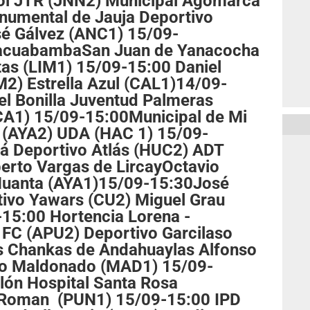
ol JTR (JNN2) Municipal Agomarca
numental de Jauja Deportivo
é Gálvez (ANC1) 15/09-
lacuabambaSan Juan de Yanacocha
tas (LIM1) 15/09-15:00 Daniel
M2) Estrella Azul (CAL1)14/09-
l Bonilla Juventud Palmeras
CA1) 15/09-15:00Municipal de Mi
h (AYA2) UDA (HAC 1) 15/09-
á Deportivo Atlás (HUC2) ADT
erto Vargas de LircayOctavio
 Huanta (AYA1)15/09-15:30José
tivo Yawars (CU2) Miguel Grau
15:00 Hortencia Lorena -
FC (APU2) Deportivo Garcilaso
s Chankas de Andahuaylas Alfonso
vo Maldonado (MAD1) 15/09-
lón Hospital Santa Rosa
 Roman (PUN1) 15/09-15:00 IPD