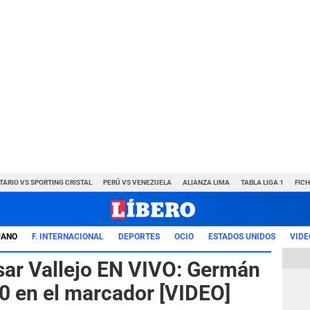
TARIO VS SPORTING CRISTAL
PERÚ VS VENEZUELA
ALIANZA LIMA
TABLA LIGA 1
FIC
UANO
F. INTERNACIONAL
DEPORTES
OCIO
ESTADOS UNIDOS
VIDE
ésar Vallejo EN VIVO: Germán
0 en el marcador [VIDEO]