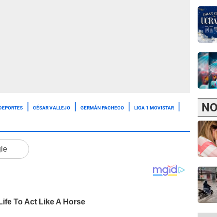
NO
 DEPORTES
CÉSAR VALLEJO
GERMÁN PACHECO
LIGA 1 MOVISTAR
gle