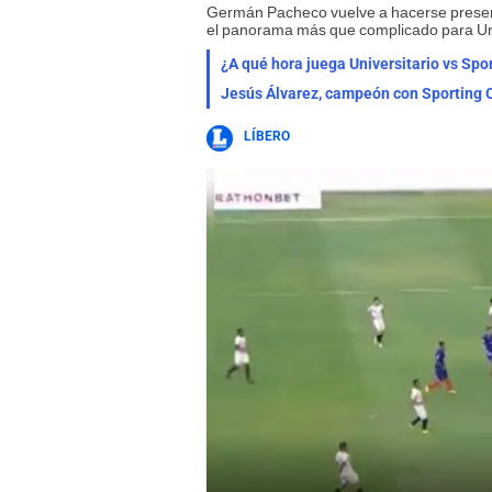
Germán Pacheco vuelve a hacerse present
el panorama más que complicado para Uni
¿A qué hora juega Universitario vs Spor
Jesús Álvarez, campeón con Sporting Cr
LÍBERO