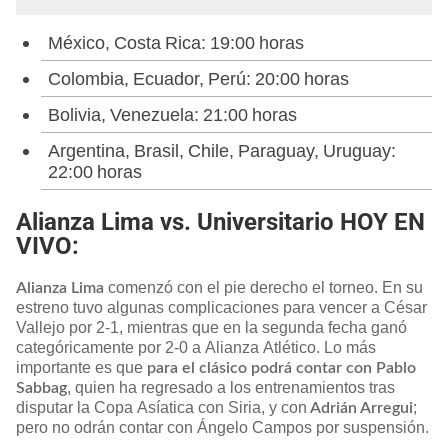
México, Costa Rica: 19:00 horas
Colombia, Ecuador, Perú: 20:00 horas
Bolivia, Venezuela: 21:00 horas
Argentina, Brasil, Chile, Paraguay, Uruguay:
22:00 horas
Alianza Lima vs. Universitario HOY EN
VIVO:
comenzó con el pie derecho el torneo. En su
Alianza Lima
estreno tuvo algunas complicaciones para vencer a César
Vallejo por 2-1, mientras que en la segunda fecha ganó
categóricamente por 2-0 a Alianza Atlético. Lo más
importante es que
para el clásico podrá contar con Pablo
, quien ha regresado a los entrenamientos tras
Sabbag
disputar la Copa Asíatica con Siria, y con
;
Adrián Arregui
pero no odrán contar con Ángelo Campos por suspensión.