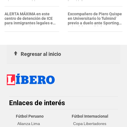
criaturas parecidas a
"Opción"
GUSANOS en el AGUA
POTABLE de un centro del ICE
ALERTA MÁXIMA en este
Excompañero de Piero Quispe
centro de detención de ICE
en Universitario lo 'fulminó'
para inmigrantes legales e
previo a duelo ante Sporting
indocumentados en EE. UU.:
Cristal: "Imposible"
SALVADOREÑO falleció tras
sufrir una "emergencia
médica"
Regresar al inicio
Enlaces de interés
Fútbol Peruano
Fútbol Internacional
Alianza Lima
Copa Libertadores