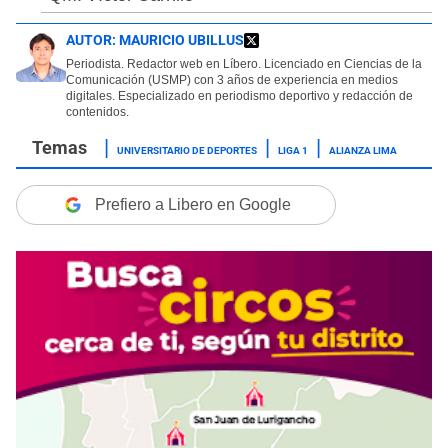
AUTOR:
MAURICIO UBILLUS
Periodista. Redactor web en Líbero. Licenciado en Ciencias de la
Comunicación (USMP) con 3 años de experiencia en medios
digitales. Especializado en periodismo deportivo y redacción de
contenidos.
UNIVERSITARIO DE DEPORTES
LIGA 1
ALIANZA LIMA
Prefiero a Libero en Google