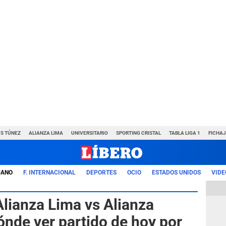
VS TÚNEZ
ALIANZA LIMA
UNIVERSITARIO
SPORTING CRISTAL
TABLA LIGA 1
FICHAJ
UANO
F. INTERNACIONAL
DEPORTES
OCIO
ESTADOS UNIDOS
VIDE
Alianza Lima vs Alianza
dónde ver partido de hoy por