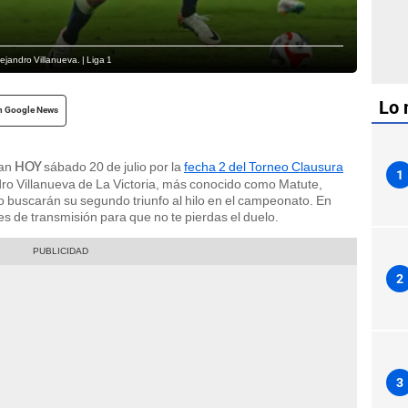
lejandro Villanueva. | Liga 1
Lo 
n Google News
tan
sábado 20 de julio por la
fecha 2 del Torneo Clausura
HOY
1
dro Villanueva de La Victoria, más conocido como Matute,
o buscarán su segundo triunfo al hilo en el campeonato. En
es de transmisión para que no te pierdas el duelo.
2
3