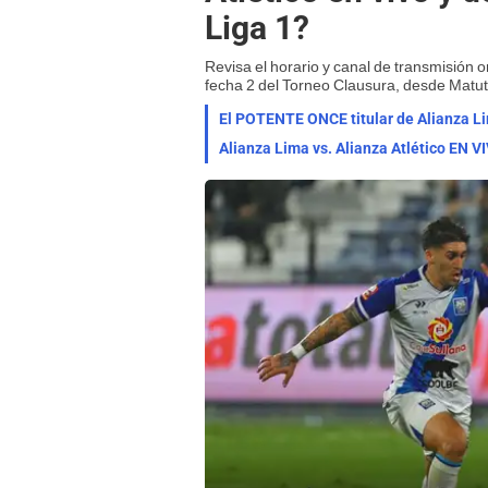
Liga 1?
Revisa el horario y canal de transmisión o
fecha 2 del Torneo Clausura, desde Matut
El POTENTE ONCE titular de Alianza Li
Alianza Lima vs. Alianza Atlético EN V