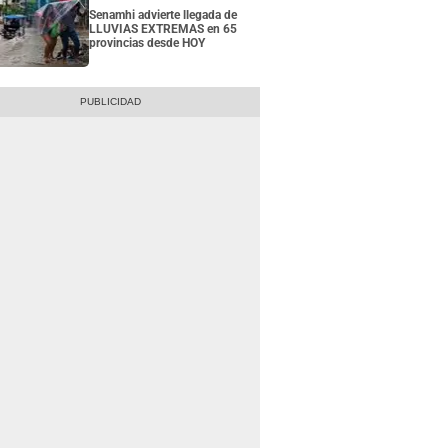
Senamhi advierte llegada de
LLUVIAS EXTREMAS en 65
provincias desde HOY