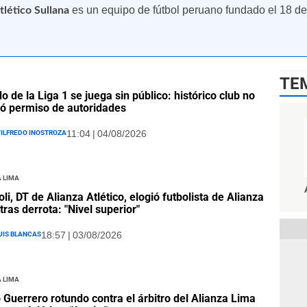
es un equipo de fútbol peruano fundado el 18 de
tlético Sullana
TE
do de la Liga 1 se juega sin público: histórico club no
ió permiso de autoridades
ilfredo Inostroza
11:04 | 04/08/2026
 Lima
oli, DT de Alianza Atlético, elogió futbolista de Alianza
tras derrota: "Nivel superior"
uis Blancas
18:57 | 03/08/2026
 Lima
 Guerrero rotundo contra el árbitro del Alianza Lima