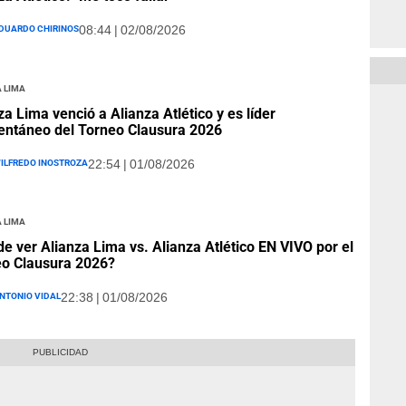
duardo Chirinos
08:44 | 02/08/2026
 Lima
za Lima venció a Alianza Atlético y es líder
ntáneo del Torneo Clausura 2026
ilfredo Inostroza
22:54 | 01/08/2026
 Lima
e ver Alianza Lima vs. Alianza Atlético EN VIVO por el
o Clausura 2026?
ntonio Vidal
22:38 | 01/08/2026