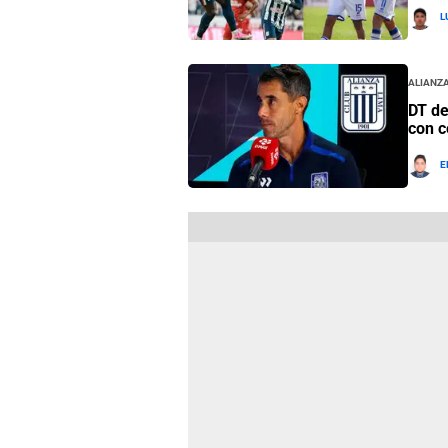
L
Alianza
DT de
con c
E