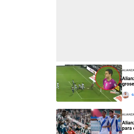
Alianza
Alian
grose
G
Alianza
Alian
para 