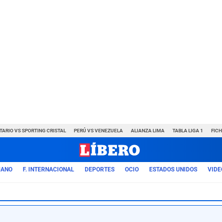
TARIO VS SPORTING CRISTAL
PERÚ VS VENEZUELA
ALIANZA LIMA
TABLA LIGA 1
FIC
UANO
F. INTERNACIONAL
DEPORTES
OCIO
ESTADOS UNIDOS
VIDE