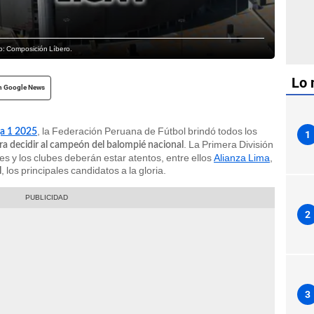
to: Composición Líbero.
Lo 
n Google News
, la Federación Peruana de Fútbol brindó todos los
ga 1 2025
1
. La Primera División
a decidir al campeón del balompié nacional
es y los clubes deberán estar atentos, entre ellos
Alianza Lima
,
, los principales candidatos a la gloria.
l
2
3