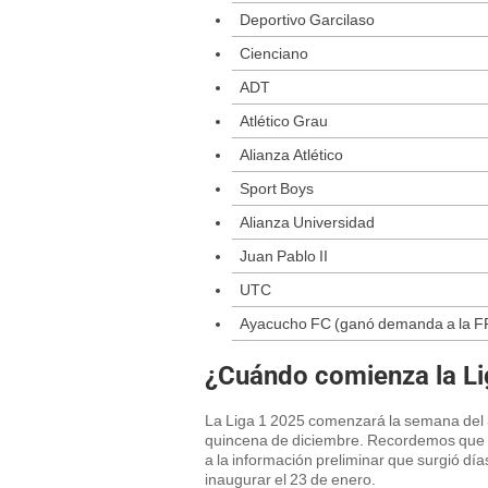
Deportivo Garcilaso
Cienciano
ADT
Atlético Grau
Alianza Atlético
Sport Boys
Alianza Universidad
Juan Pablo II
UTC
Ayacucho FC (ganó demanda a la F
¿Cuándo comienza la Li
La Liga 1 2025 comenzará la semana del 3
quincena de diciembre. Recordemos que e
a la información preliminar que surgió dí
inaugurar el 23 de enero.