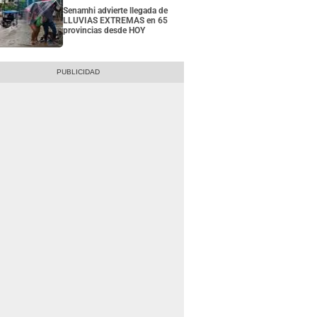
Senamhi advierte llegada de
LLUVIAS EXTREMAS en 65
provincias desde HOY