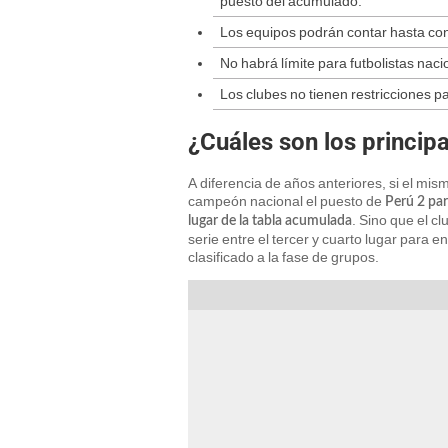
puesto del acumulado.
Los equipos podrán contar hasta con
No habrá límite para futbolistas naci
Los clubes no tienen restricciones pa
¿Cuáles son los princip
A diferencia de años anteriores, si el m
campeón nacional el puesto de
Perú 2 par
. Sino que el 
lugar de la tabla acumulada
serie entre el tercer y cuarto lugar para e
clasificado a la fase de grupos.