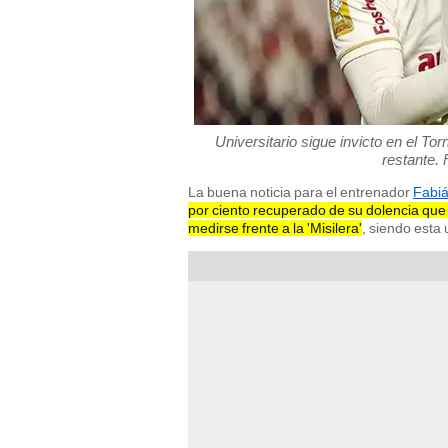
Universitario sigue invicto en el T
restante. 
La buena noticia para el entrenador
Fabiá
por ciento recuperado de su dolencia que
medirse frente a la 'Misilera'
, siendo esta