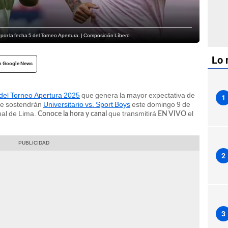
l por la fecha 5 del Torneo Apertura. | Composición Líbero
Lo 
n Google News
 del Torneo Apertura 2025
que genera la mayor expectativa de
1
que sostendrán
Universitario vs. Sport Boys
este domingo 9 de
nal de Lima.
que transmitirá
el
Conoce la hora y canal
EN VIVO
2
3