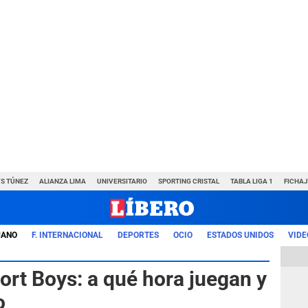
VS TÚNEZ
ALIANZA LIMA
UNIVERSITARIO
SPORTING CRISTAL
TABLA LIGA 1
FICHAJ
UANO
F. INTERNACIONAL
DEPORTES
OCIO
ESTADOS UNIDOS
VIDE
port Boys: a qué hora juegan y
o