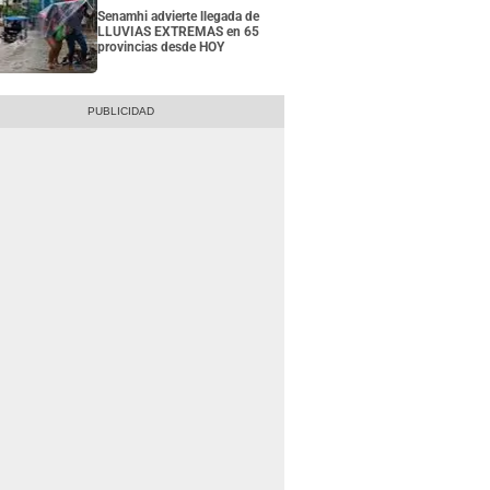
Senamhi advierte llegada de
LLUVIAS EXTREMAS en 65
provincias desde HOY