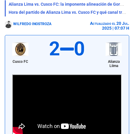
Alianza Lima vs. Cusco FC: la imponente alineación de Gorosito para ganar el partido
Hora del partido de Alianza Lima vs. Cusco FC y qué canal transmite EN VIVO
Actualizado el 20 Jul.
WILFREDO INOSTROZA
2025 | 07:07 H
2
0
Cusco FC
Alianza
Liima
Alianza Lima perdió 2-0 ante Cusco FC por la fecha 1 del Torneo Clausura
2025 de la Liga 1 Perú. | Foto: Instagram de Alianza Lima