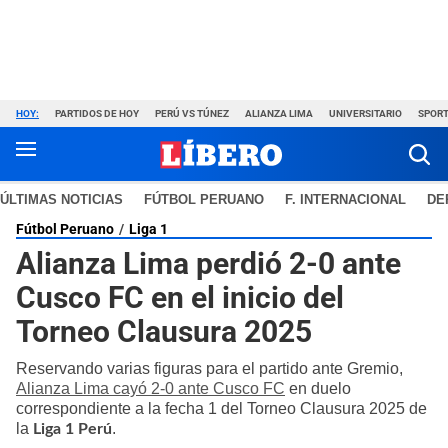
HOY:
PARTIDOS DE HOY
PERÚ VS TÚNEZ
ALIANZA LIMA
UNIVERSITARIO
SPORT
ÚLTIMAS NOTICIAS
FÚTBOL PERUANO
F. INTERNACIONAL
DE
Fútbol Peruano
Liga 1
Alianza Lima perdió 2-0 ante
Cusco FC en el inicio del
Torneo Clausura 2025
Reservando varias figuras para el partido ante Gremio,
Alianza Lima cayó 2-0 ante Cusco FC
en duelo
correspondiente a la fecha 1 del Torneo Clausura 2025 de
la
.
Liga 1 Perú