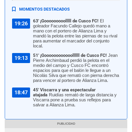
MOMENTOS DESTACADOS
63' ¡Gooooooooolllll de Cusco FC!
El
19:26
goleador Facundo Callejo quedó mano a
mano con el portero de Alianza Lima y
mandó la pelota entre las piernas de su rival
para aumentar el marcador del conjunto
local.
51' ¡Goooooooooooollllll de Cusco FC!
Jean
19:13
Pierre Archimbaud perdió la pelota en el
medio del campo y Cusco FC encontró
espacios para que el balón le llegue a un
Nicolás Silva que rematò con pierna derecha
para vencer al portero de Alianza Lima.
45' Viscarra y una espectacular
18:47
atajada
Ruidías remató de larga distancia y
Viscarra pone a prueba sus reflejos para
salvar a Alianza Lima.